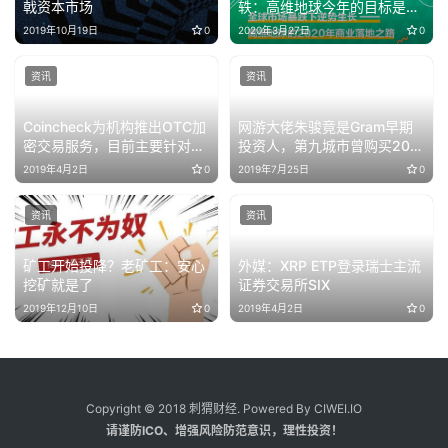
戟资本市场
轶：高维地球今年的目标是落
地并有规模化收入，GMAT的
2019年10月19日
0
2020年3月27日
0
逻辑和平台币类似
资讯
资讯
Coincheck为机构推出OTC加
网游大佬朱骏竟是Gram早期
密交易服务，目前主要针对比
投资人，第九城市曾购买200
特币
万美元Telegram代币Gram
2019年4月2日
0
2019年7月25日
0
资讯
资讯
矿工开始投降？老矿工：安心
外媒：XRP ETP登录瑞士主流
挖矿就是了
证券交易所SIX
2019年12月10日
0
2019年4月2日
0
Copyright © 2018 刺猬财经. Powered By CIWEI.IO
请谨防ICO、增强风险防范意识，理性投资！