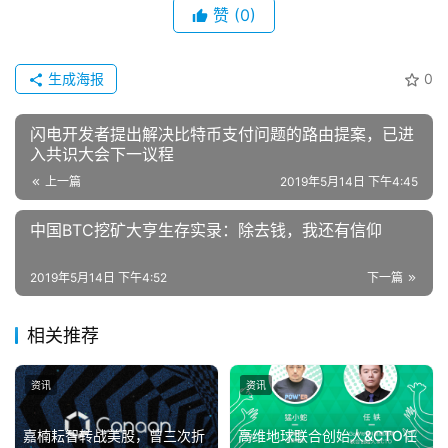
赞
(0)
生成海报
0
闪电开发者提出解决比特币支付问题的路由提案，已进
入共识大会下一议程
上一篇
2019年5月14日 下午4:45
中国BTC挖矿大亨生存实录：除去钱，我还有信仰
2019年5月14日 下午4:52
下一篇
相关推荐
资讯
资讯
嘉楠耘智转战美股，曾三次折
高维地球联合创始人&CTO任