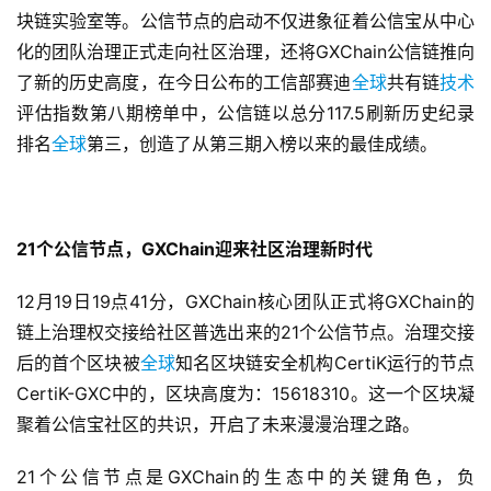
块链实验室等。公信节点的启动不仅进象征着公信宝从中心
化的团队治理正式走向社区治理，还将GXChain公信链推向
了新的历史高度，在今日公布的工信部赛迪
全球
共有链
技术
评估指数第八期榜单中，公信链以总分117.5刷新历史纪录
排名
全球
第三，创造了从第三期入榜以来的最佳成绩。
2
1
个公信节点，GXChain迎来社区治理新时代
12月19日19点41分，GXChain核心团队正式将GXChain的
链上治理权交接给社区普选出来的21个公信节点。治理交接
后的首个区块被
全球
知名区块链安全机构CertiK运行的节点
CertiK-GXC中的，区块高度为：15618310。这一个区块凝
聚着公信宝社区的共识，开启了未来漫漫治理之路。
21个公信节点是GXChain的生态中的关键角色，负