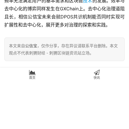
频率无法满足用户的基本需求和区块链
技术
的发展。效率与
去中心化的博弈同样发生在GXChain上。去中心化治理道阻
且长，相信公信宝未来会就DPOS共识机制能否同时实现可
扩展性和去中心化，展开更多对治理的探索和实践。
本文来自
公信宝
，仅作分享，存在异议请联系平台删除。本文
观点不代表刺猬财经 - 刺猬区块链资讯站立场。
赞
(0)
首页
快讯
生成海报
0
第二届区块链PPPI吃鸡大赛圆满落幕，冠军花落谁家？
上一篇
2018年12月17日 下午3:23