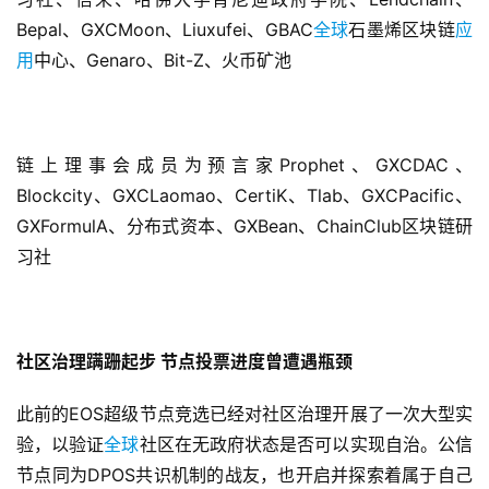
Bepal、GXCMoon、Liuxufei、GBAC
全球
石墨烯区块链
应
用
中心、Genaro、Bit-Z、火币矿池
链上理事会成员为预言家Prophet、GXCDAC、
Blockcity、GXCLaomao、CertiK、Tlab、GXCPacific、
GXFormulA、分布式资本、GXBean、ChainClub区块链研
习社
社区治理蹒跚起步 节点投票进度曾遭遇瓶颈
此前的EOS超级节点竞选已经对社区治理开展了一次大型实
验，以验证
全球
社区在无政府状态是否可以实现自治。公信
节点同为DPOS共识机制的战友，也开启并探索着属于自己