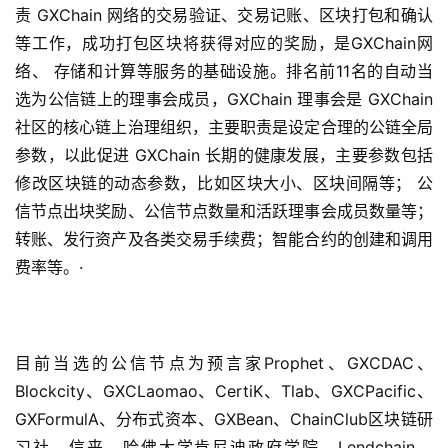
责 GXChain 网络的交易验证、交易记账、区块打包和确认
等工作，成功打包区块将获得对应的奖励，是GXChain网
络、 存储和计算等服务的基础设施。排名前11名的自动当
选为公信链上的理事会成员，GXChain 理事会是 GXChain 
社区的核心链上治理组织，主要职责是设定合理的公链全局
参数，以此促进 GXChain 长期的健康发展，主要参数包括
修改区块链的动态参数，比如区块大小、区块间隔等； 公
信节点出块奖励、公信节点数量和活跃理事会成员数量等；
转账、发行资产及各类交易手续费；智能合约的创建和调用
费率等。·
目前当选的公信节点为预言家Prophet、GXCDAC、
Blockcity、GXCLaomao、CertiK、Tlab、GXCPacific、
GXFormulA、分布式资本、GXBean、ChainClub区块链研
习社、信来、哈佛大学肯尼迪政府学院、Lendchain、