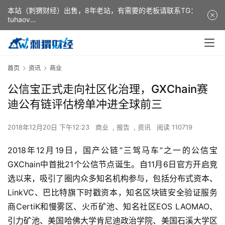
本站（刺猬财经）出售，8年老站，有需要的老板请联系TG：
tuhaov
This website (ciweicaijing) is for sale. It is a 8-year-old
website. If you need it, please contact TG: tuhaov
首页
资讯
商业
公信宝正式走向社区化治理，GXChain赛
迪公有链评估榜单冲进全球前三
2018年12月20日 下午12:23
商业
,
报告
,
资讯
阅读 110719
2018年12月19日，国产公链“三驾马车”之一的公信宝
GXChain中首批21个公信节点诞生。自11月6日官方开启竞
选以来，吸引了圈内众多知名机构参与，包括分布式资本、
LinkVC、巴比特旗下时戳资本，知名区块链安全验证服务
商CertiK和慢雾区、火币矿池、知名社区EOS LAOMAO、
引力矿池、美国哈佛大学肯尼迪政治学院、美国石溪大学区