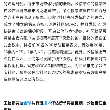
的治理时代。由于市场整体行情的低迷，公信节点的投票仅
在公信链钱包和布洛克城里进行，节点投票进度在到达百分
之六十左右出现了瓶颈。公信宝社区充分发挥自治的理念，
成立了独立的第三方核心治理社区GCAC，并且发起了“尽
快结束节点的保护阶段，开启公信节点”提案，社区就是否
希望由官方账户达成投票率展开了激烈讨论。最终的提案正
式会议中，排名前30名的BP参与投票表决，有效票20票，
18票为YES，2票为NO。提案顺利通过。此外，公信候选节
点们在深圳、上海等地发起了线下会议，积极并谨慎地对提
案权衡利弊。官方就GCAC和BP的意见，将讨论推向了公信
宝社区，最终公信宝社区以77.7%的赞成票支持官方账户投
票以尽快启动公信节点。
工信部赛迪
全球
共有链
技术
评估榜单再创佳绩，公信宝任重
道远