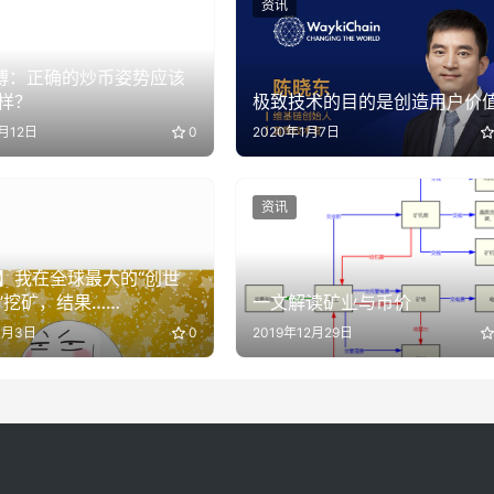
资讯
博：正确的炒币姿势应该
样？
极致技术的目的是创造用户价
月12日
0
2020年1月7日
资讯
】我在全球最大的“创世
”挖矿，结果……
一文解读矿业与币价
1月3日
0
2019年12月29日