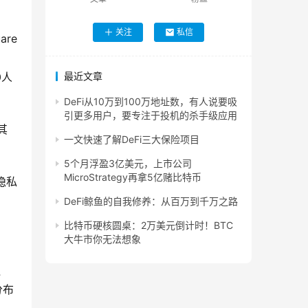
关注
私信
are
0人
最近文章
DeFi从10万到100万地址数，有人说要吸
引更多用户，要专注于投机的杀手级应用
其
一文快速了解DeFi三大保险项目
5个月浮盈3亿美元，上市公司
MicroStrategy再拿5亿赌比特币
隐私
DeFi鲸鱼的自我修养：从百万到千万之路
比特币硬核圆桌：2万美元倒计时！BTC
大牛市你无法想象
融
分布