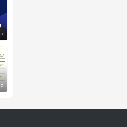
值
0
0