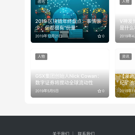
资讯
人物
2019 区块链年终盘点：事情很
V神发
少，但都很有“份量”
是什么
2019年12月21日
0
2019年4
人物
资讯
GSX集团创始人Nick Cowan：
【漫画
数字证券将搅动全球流动性
纪矿池
2019年5月5日
0
2019年1
关于我们
联系我们