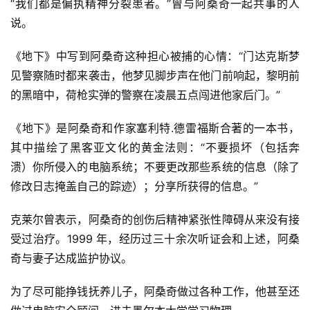
“我们都是偏执精神分裂患者。”曾与阿桑奇一起共事的人
说。
《地下》中写到阿桑奇这种担心被捕的心情：“门达克斯梦
见警察随时都来袭击，他梦见脚步声在他门前响起，黎明前
的黑暗中，荷枪实弹的警察在凌晨五点闯进他家后门。”
《地下》是阿桑奇和作家塞利特.德雷福斯合著的一本书，
其中描绘了黑客亚文化的黄金法则：“不要损坏（包括奔
溃）你所侵入的电脑系统；不要更改那些系统的信息（除了
修改日志掩盖自己的踪迹）；分享所获得的信息。”
克莱尔曾表示，阿桑奇的创伤后精神紧张性障碍从来没有接
受过治疗。1999 年，经历过三十余次听证会和上述，阿桑
奇与妻子达成监护协议。
为了尽可能挣钱抚养儿子，阿桑奇做过各种工作，他甚至还