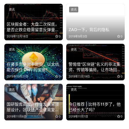
资讯
资讯
区块掘金者：大盘二次探底，
是否止跌企稳需留意反弹量能
ZAO一下，背后的隐私
变化
2019年12月18日
0
2019年9月3日
0
资讯
资讯
在诸多竞争对手面前，以太坊
警惕借“区块链”名义的非法集
能否保住 DeFi 的宝座？
资、传销等骗局，让市场回归
理性
2019年10月21日
0
2019年11月19日
0
资讯
资讯
国研智库高宏，行业发展需顶
今日推荐 | 比特币11岁了，他
层设计，区块链产业亟需复合
已经长大了吗？
型人才
2019年11月6日
0
2019年11月1日
0