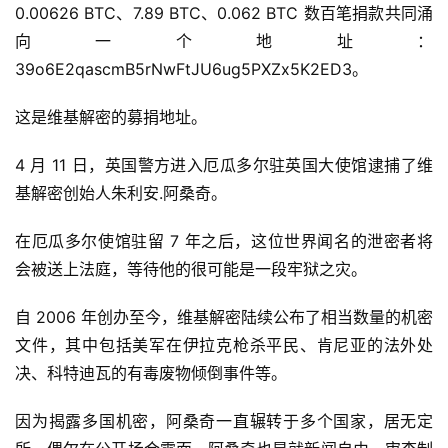
0.00626 BTC、7.89 BTC、0.062 BTC 数百笔捐款共同涌
向一个地址：
39o6E2qascmB5rNwFtJU6ug5PXZx5K2ED3。
这是维基解密的募捐地址。
4 月 11 日，英国警方进入厄瓜多尔驻英国大使馆逮捕了维
基解密创始人朱利安.阿桑奇。
在厄瓜多尔使馆驻留 7 年之后，这位世界闻名的泄密者将
会被送上法庭，等待他的很可能是一段牢狱之灾。
自 2006 年创办至今，维基解密陆续公布了相当数量的机密
文件，其中包括美军在伊拉克枪杀平民、肯尼亚的法外处
决、科特迪瓦的有毒废物倾倒事件等。
因为揭露多国机密，阿桑奇一直辗转于多个国家，居无定