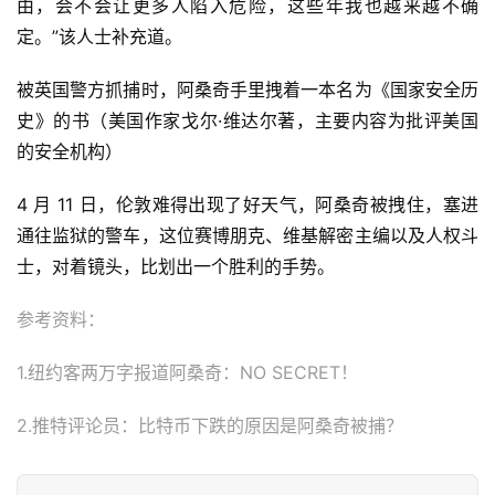
由，会不会让更多人陷入危险，这些年我也越来越不确
定。”该人士补充道。
被英国警方抓捕时，阿桑奇手里拽着一本名为《国家安全历
史》的书（美国作家戈尔·维达尔著，主要内容为批评美国
的安全机构）
4 月 11 日，伦敦难得出现了好天气，阿桑奇被拽住，塞进
通往监狱的警车，这位赛博朋克、维基解密主编以及人权斗
士，对着镜头，比划出一个胜利的手势。
参考资料：
1.纽约客两万字报道阿桑奇：NO SECRET！
2.推特评论员：比特币下跌的原因是阿桑奇被捕？