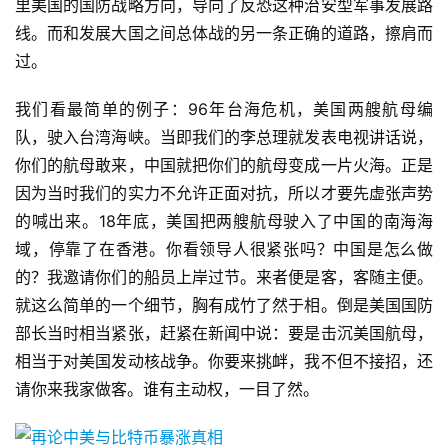
里美国的国防战略方向，导向了反恐这种治安型军事发展路
线。而和发展大国之间总体战的另一条正确的道路，擦肩而
过。
我们看最简单的例子：96年台海危机，美国两艘航母编
队，驶入台湾海峡。当即我们的李总理就发表电视讲话说，
你们的航母敢来，中国就把你们的航母变成一片火海。正是
因为当时我们的实力不允许正面对抗，所以才要先虚张声势
的喊出来。18年底，美国把两艘航母驶入了中国的南海海
域，停靠了在香港。你看领导人很紧张吗？中国是怎么做
的？我邀请你们的船员上岸过节。来者便是客，客随主便。
就这么简单的一个细节，胸有成竹了然于相。倒是美国国防
部长当时相当紧张，赶紧在新闻中说：要是击沉美国航母，
相当于对美国发动核战争。你要来挑衅，我不但不接招，还
请你来我家做客。谁有主动权，一目了然。