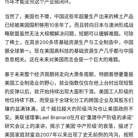
15年才能走完这个产业链闭环。
当然了，美国也不傻，中国这些年超量生产出来的稀土产品
已经被美国囤积够用10余年了。而且转向日本与澳洲形成战
略联盟虽然无法大规模解决问题，短期可以缓解难题。可除
了稀土，在其余200多项基础资源生产与工业制造中，中国
据全球第一。现在美国高科技的基础资源生产几乎都与中国
息息相关。这在未来对美国而言会是一个巨大的难题。
基于未来整个经济周期将走向大萧条周期，特朗普想要重振
美国工业制造业的野心，就业指数仅仅在他上台时出现短暂
的反弹以后，就开始持续出现大面积下滑。美国工人阶级的
地位持续下跌，而受益于全球化分工的跨国企业及其股东们
赚的盆满钵满。这个越拉越大的阶级鸿沟也让美国政府不
安。美联储理事Lael Brainard在月初“重建中产阶级的承诺”
研究会议上的演讲，揭示了美国'中产阶级'的衰落，描述了
美国家庭财富自2007年以来出现了史无前例的鸿沟，按照