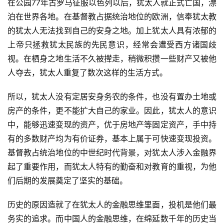
在公园77年古罗马征服以色列以后，犹太人就正式亡国，漂
泊在世界各地。在基督教占据统治地位的欧洲，信奉犹太教
的犹太人无法找到自己的安身之地。加上犹太人具有浓郁的
上帝只拯救犹太民族的先民意识，经常会遭受西方诸国歧
视。在栖身之地生活不久被撵走，稍微积攒一些财产又被他
人夺去，犹太人重复了数次这样的生活方式。
所以，犹太人没有定居安身务农的条件，也没有置办土地或
房产的条件，更不能扩大自己的家业。因此，犹太人的意识
中，能够迅速变现的资产，优于房地产等固定资产，手中持
有的多数财产均为有价证券，基本上属于可快速变现投资。
基督教占统治地位的中世纪时代背景，对犹太人涉入金融界
起了重要作用，而犹太人特有的勤奋和对教育的重视，为他
们后期的发展奠定了坚实的基础。
历史的原因造就了在犹太人的金融思维里面，投机是他们最
务实的追求。而中国人的金融思维，在绵延数千年的历史当