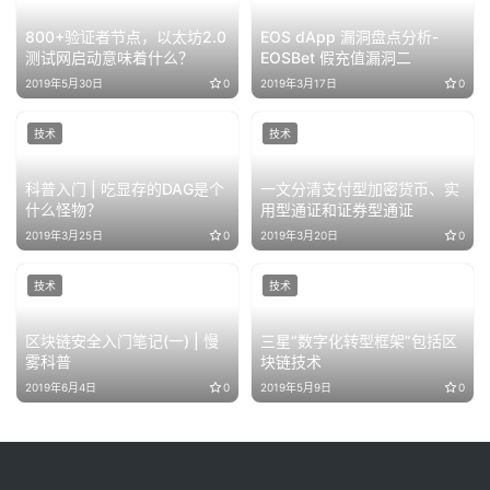
800+验证者节点，以太坊2.0
EOS dApp 漏洞盘点分析-
测试网启动意味着什么？
EOSBet 假充值漏洞二
2019年5月30日
0
2019年3月17日
0
技术
技术
科普入门 | 吃显存的DAG是个
一文分清支付型加密货币、实
什么怪物？
用型通证和证券型通证
2019年3月25日
0
2019年3月20日
0
技术
技术
区块链安全入门笔记(一) | 慢
三星“数字化转型框架”包括区
雾科普
块链技术
2019年6月4日
0
2019年5月9日
0