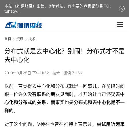
本站（刺猬财经）出售，8年老站，有需要的老板请联系TG：
tuhaov
This website (ciweicaijing) is for sale. It is a 8-year-old
website. If you need it, please contact TG: tuhaov
首页
资讯
技术
分布式就是去中心化？别闹！分布式才不是
去中心化
2019年3月25日 下午11:52
技术
阅读 71166
以前一直觉得去中心化和分布式就是一回事儿，在前段时间
跟一位许久没有联系的朋友见面时，才开始让自己怀疑
去中
心化和分布式的关系
，而事实也是
分布式和去中心化是不一
样的
。
对于这个问题，V神在也曾在推特上表示过，
尝试用听起来