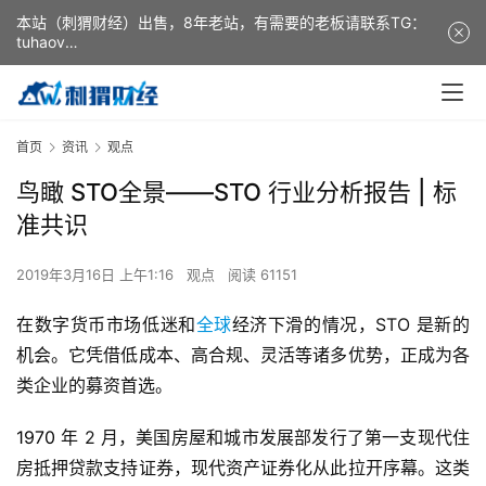
本站（刺猬财经）出售，8年老站，有需要的老板请联系TG：
tuhaov
This website (ciweicaijing) is for sale. It is a 8-year-old
website. If you need it, please contact TG: tuhaov
首页
资讯
观点
鸟瞰 STO全景——STO 行业分析报告 | 标
准共识
2019年3月16日 上午1:16
观点
阅读 61151
在数字货币市场低迷和
全球
经济下滑的情况，STO 是新的
机会。它凭借低成本、高合规、灵活等诸多优势，正成为各
类企业的募资首选。
1
970 
年 2 月，美国房屋和城市发展部发行了第一支现代住
房抵押贷款支持证券，现代资产证券化从此拉开序幕。这类