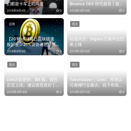
们都是卡车上的鸡蛋
Binance DEX 研究报告 | 链塔
智库
2018年8月4日
0
2019年3月16日
0
应用
观点
【2018-8-4每日区块链速
标准共识：Digitex交易平台仍
报】至少31%受访者愿意将加
未上线
密货币作为薪水
2018年8月4日
0
2019年3月16日
0
观点
观点
Defi评级更新：BB 级，钱包
TokenGazer | Civic：市场认
正式上线，通证表现良好 | 链
可难掩行业痛点，线下布局谋
塔智库
求未来发展
2019年4月19日
0
2019年4月15日
0