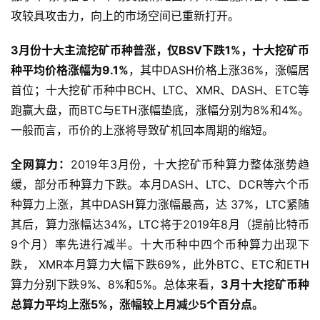
攻较具攻击力，向上的市场空间已重新打开。
3月份十大主流挖矿币种普涨，仅BSV下跌1%，十大挖矿币
种平均价格涨幅为9.1%
，其中DASH价格上涨36%，涨幅居
首位；十大挖矿币种中BCH、LTC、XMR、DASH、ETC等
跑赢大盘，而BTC与ETH涨幅垫底，涨幅分别为8%和4%。
一般而言，币价的上涨将导致矿机回本周期的缩短。
全网算力：
2019年3月份，十大挖矿币种算力整体涨势趋
缓，部分币种算力下跌。本月DASH、LTC、DCR等六个币
种算力上涨，其中DASH算力涨幅最高，达 37%，LTC紧随
其后，算力涨幅达34%，LTC将于2019年8月（提前比特币
9个月）率先进行减半。十大币种中四个币种算力出现下
跌， XMR本月算力大幅下跌69%，此外BTC、ETC和ETH
算力分别下跌9%、8%和5%。总体来看，
3月十大挖矿币种
总算力平均上涨5%，涨幅较上月减少5个百分点。