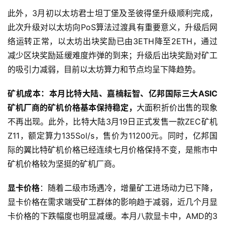
此外，3月初以太坊君士坦丁堡及圣彼得堡升级顺利完成，
此次升级对以太坊向PoS算法过渡具有重要意义，升级后网
络运转正常，以太坊出块奖励已由3ETH降至2ETH，通过
减少区块奖励延缓难度炸弹的到来；升级后出块奖励对矿工
的吸引力减弱，目前以太坊算力和节点均呈下降趋势。
矿机成本：本月比特大陆、嘉楠耘智、亿邦国际三大ASIC
矿机厂商的矿机价格基本保持稳定，
大面积折价出售的现象
不再出现。此外，比特大陆3月19日正式发售一款ZEC矿机
Z11，额定算力135Sol/s，售价为11200元。同时，亿邦国
际的翼比特矿机价格已经连续七月价格保持不变，是熊市中
矿机价格较为坚挺的矿机厂商。
显卡价格
：随着二级市场遇冷，增量矿工进场动力已下降，
显卡价格在需求端受矿工群体的影响趋于减弱，近几个月显
卡价格的下跌幅度也明显减缓。本月八款显卡中，AMD的3