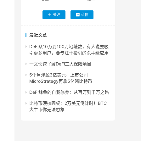
关注
私信
最近文章
DeFi从10万到100万地址数，有人说要吸
引更多用户，要专注于投机的杀手级应用
一文快速了解DeFi三大保险项目
5个月浮盈3亿美元，上市公司
MicroStrategy再拿5亿赌比特币
DeFi鲸鱼的自我修养：从百万到千万之路
比特币硬核圆桌：2万美元倒计时！BTC
大牛市你无法想象