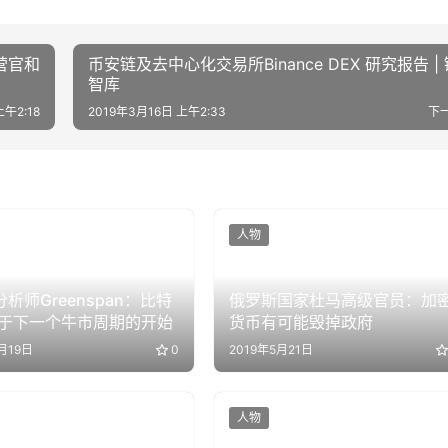
营官和
币安链及去中心化交易所Binance DEX 研究报告 |
智库
上午2:18
2019年3月16日 上午2:33
下
人物
o分析师Greenspan：比特
俄罗斯国家杜马高级官员：加
于下一个牛市周期的开始
货币有可能毁掉政府
月19日
0
2019年5月21日
人物