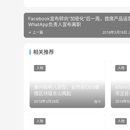
Facebook宣布转向“加密化”后一周，首席产品运
WhatApp负责人宣布离职
上一篇
2019年3月16日 
相关推荐
人物
人物
屋内聪明人原型，安然前CEO要
eTor
借区块链东山再起
币正处
2019年3月28日
0
2019年5
人物
人物