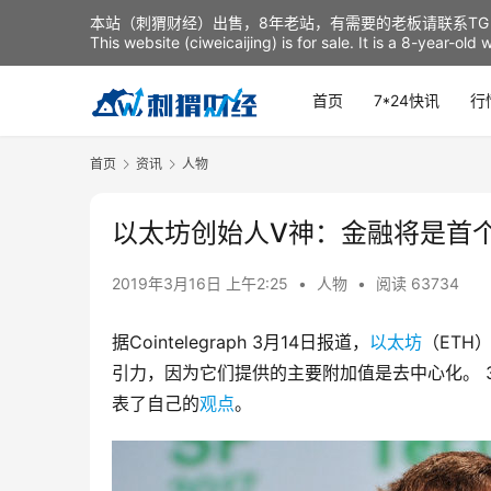
本站（刺猬财经）出售，8年老站，有需要的老板请联系TG：t
This website (ciweicaijing) is for sale. It is a 8-year-ol
首页
7*24快讯
行
首页
资讯
人物
以太坊创始人V神：金融将是首
2019年3月16日 上午2:25
•
人物
•
阅读 63734
据Cointelegraph 3月14日报道，
以太坊
（ETH）
引力，因为它们提供的主要附加值是去中心化。 3月1
表了自己的
观点
。