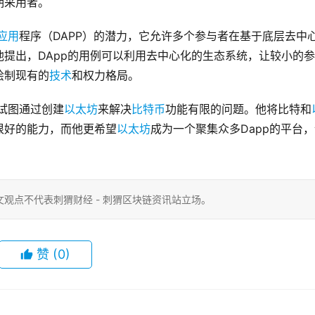
期采用者。
应用
程序（DAPP）的潜力，它允许多个参与者在基于底层去中
提出，DApp的用例可以利用去中心化的生态系统，让较小的
绘制现有的
技术
和权力格局。
直试图通过创建
以太坊
来解决
比特币
功能有限的问题。他将比特和
很好的能力，而他更希望
以太坊
成为一个聚集众多Dapp的平台
观点不代表刺猬财经 - 刺猬区块链资讯站立场。
赞
(0)