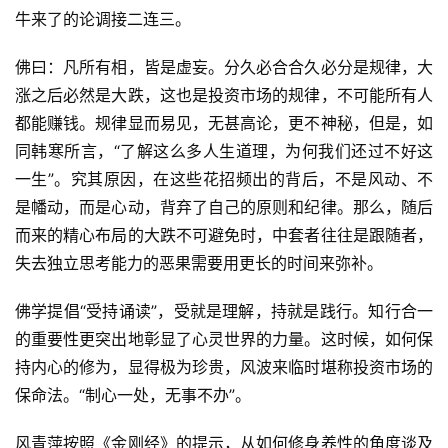
牛来了的论调接二连三。
佛曰：凡所有相，皆是虚妄。分久必合合久必分是规律，大
涨之后必然是大跌，这也是投资市场的规律，不可能所有人
都能赚钱。规律显而易见，无甚高论，更不神秘，但是，如
同韩寒所言，
“了解这么多人生道理，为何我们还过不好这
一生”。究其原因，在这些花招频出的背后，不是风动、不
是幡动，而是心动，背弃了自己的原则和纪律。那么，随后
而来的精心布局的大跌不可避免时，中套者往往是跟随者，
失去独立思考能力的恶果需要用更长的时间来弥补。
佛学提倡
“受持诵读”，受就是理解，持就是践行。知行合一
的重要性更突出地彰显了心灵世界的力量。这时候，如何保
持内心的修为，显得极为珍贵，风波来临时堪称投资市场的
保命法。“制心一处，无事不办”。
风青萍按照《金刚经》的提示，从如何修身养性的角度谈及