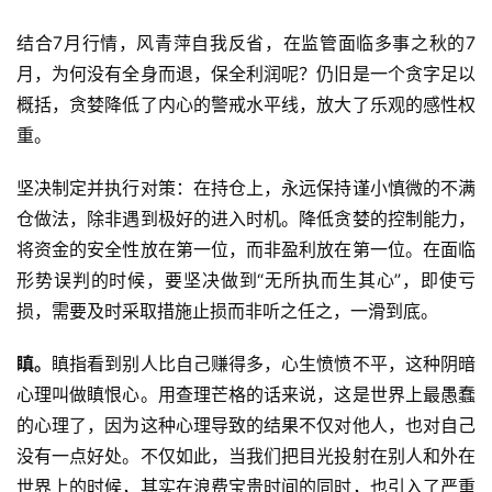
结合
7月行情，风青萍自我反省，在监管面临多事之秋的7
月，为何没有全身而退，保全利润呢？仍旧是一个贪字足以
概括，贪婪降低了内心的警戒水平线，放大了乐观的感性权
重。
坚决制定并执行对策：在持仓上，永远保持谨小慎微的不满
仓做法，除非遇到极好的进入时机。降低贪婪的控制能力，
将资金的安全性放在第一位，而非盈利放在第一位。在面临
形势误判的时候，要坚决做到
“无所执而生其心”，即使亏
损，需要及时采取措施止损而非听之任之，一滑到底。
瞋。
瞋指看到别人比自己赚得多，心生愤愤不平，这种阴暗
心理叫做瞋恨心。用查理芒格的话来说，这是世界上最愚蠢
的心理了，因为这种心理导致的结果不仅对他人，也对自己
没有一点好处。不仅如此，当我们把目光投射在别人和外在
世界上的时候，其实在浪费宝贵时间的同时，也引入了严重