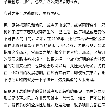
子里删除，那么，必然会沦为失败者的代表。
应对之策：屡战屡败，屡败屡战。
见
。见包括邪见和偏见，或者因事废理，或者因理废事。邪
见源于违背了客观规律产生的一己之见，出于利益或者其他
不可告人的目的，譬如，在
2108年，还经常出现一些“区块
链技术将颠覆整个世界的论调”，很显然，这是邪见，如果
抱着这个态度，堂而皇之地与整个世界对抗，那么，区块链
的发展之路将格外艰辛，如果选择一个旗帜鲜明的革命派领
袖的项目来投资，也势必会坎坷异常，风险大为增加，尤其
在一个项目的发展初期。在风青萍看来，即使是真革命，也
不必把斗殴的架势一下子拉开，这是典型的因事废理。
偏见源于思维模式的受限或者知识结构的局促，表象的显现
形式是浅薄之见。在韭菜思维中非常常见，知其一而不知其
二，没有系统和全局性思维。延展处看，很多项目方都在声