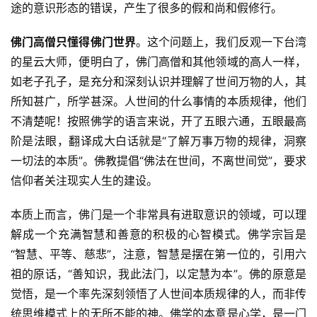
途的意识形态的错误，产生了很多的假和尚和假修行。
佛门高僧只懂得佛门世界
。这个问题上，我们反观一下台湾
的星云大师，便明白了，佛门高僧和其他领域的高人一样，
如老子孔子，是充分和深刻认识并理解了世间万物的人，其
所知甚广，所学甚深。人世间的什么事情的本质规律，他们
不清楚呢！按照佛学的语言来说，开了五眼六通，五眼最高
阶是法眼，翻译成大白话就是
“了解万事万物的规律，洞察
一切法的本质”。佛教提倡“佛法在世间，不离世间觉”，要求
信仰者关注现实人生的建设。
本质上而言，佛门是一个非常具有进取意识的领域，可以理
解成一个充满智慧和善意的积极的心智模式。佛学宗旨是
“智慧、平等、慈悲”，注意，智慧是摆在第一位的，引用六
祖的原话，“善知识，我此法门，以定慧为本”。佛的原意是
觉悟，是一个率先深刻领悟了人世间本质规律的人，而非传
统思维模式上的无所不能的神。佛学的本意是心学，是一门