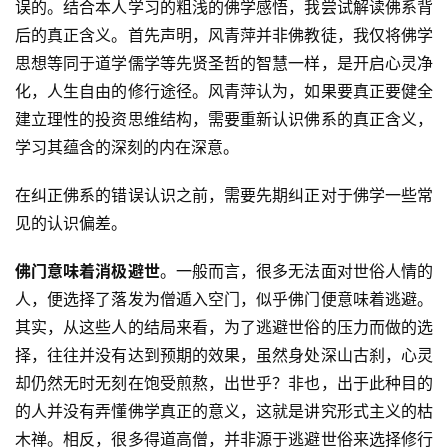
误的。结合本人学习的粗浅的佛学感悟，我尝试解读佛系背
后的真正含义。首先声明，风青萍并非佛教徒，我仅将佛学
思想等同于道学儒学等先贤圣哲的智慧一样，是开启心灵净
化，人生自由的修行途径。风青萍认为，如果要真正要健全
建立理性的投资思维结构，需要重新认识佛系的真正含义，
学习其蕴含的深刻的内在深意。
在纠正佛系的错误认识之前，需要先期纠正对于佛学一些常
见的认识偏差。
佛门意味着消极避世
。一般而言，很多无法面对世俗人情的
人，便选择了落发为僧遁入空门，似乎佛门便意味着逃避。
其实，从这些人的结局来看，为了逃避世俗的压力而做的选
择，往往并没有达到预期的效果，虽然身处深山古刹，心灵
却仍然无时无刻在饱受煎熬，出世乎？非也，出于此种目的
的人并没有弄懂佛学真正的意义，这就是讲究形式主义的枯
木禅。相反，很多得道高僧，并非源于逃避世俗来选择修行