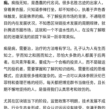
痴。
痴指无知，是愚蠢的代名词。很多名胜古迹的出家人，
穿着黄衣服，只知道参禅打坐，却不知修心，执着于声色香
味触发，就是佛界的痴。不了解投资市场的背景，不通晓项
目的内在发展状况，不知悉区块链技术发展的周期规律，就
扑腾进币圈市场，这就和一个不谙水性的人，在没有了解眼
前的池塘深浅的前提下纵深一跃非常类似。
痴是病，需要治，治疗的方法唯有学习。孔子认为人有生而
知之，学而知之和困而知之，恐怕大多数的人都属于后两
者。在风青萍看来，要成为一个合格的投资人，而不是碰运
气的投机者，需要掌握和了解的知识结构，需要形成的思维
模式，应该是很多维和复杂的。这一点可以具体参照沃伦巴
菲特和查理芒格的经历，每天都把博览群书当做任务，且长
期不懈地坚持的人，是值得我们认真思考和效仿的。
尤其在区块链当下的阶段，监管政策不明朗，技术发展不成
熟，行业生态未形成，民众认识远远没有接受，充满无数的