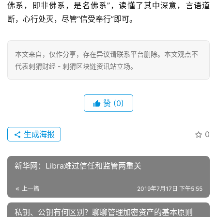
佛系，即非佛系，是名佛系”，读懂了其中深意，言语道
断，心行处灭，尽管“信受奉行”即可。
本文来自
，仅作分享，存在异议请联系平台删除。本文观点不
代表刺猬财经 - 刺猬区块链资讯站立场。
赞
(0)
生成海报
0
新华网：Libra难过信任和监管两重关
上一篇
2019年7月17日 下午5:55
私钥、公钥有何区别？聊聊管理加密资产的基本原则