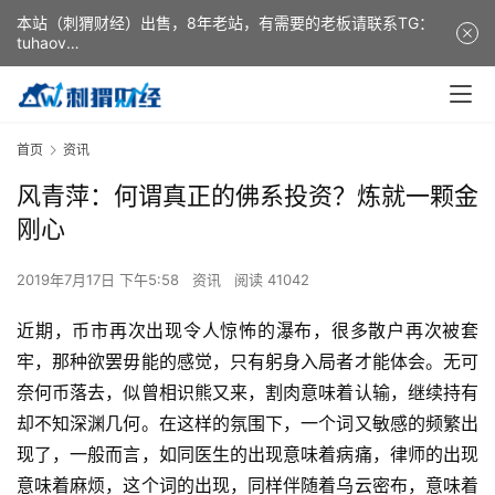
本站（刺猬财经）出售，8年老站，有需要的老板请联系TG：
tuhaov
This website (ciweicaijing) is for sale. It is a 8-year-old
website. If you need it, please contact TG: tuhaov
首页
资讯
风青萍：何谓真正的佛系投资？炼就一颗金
刚心
2019年7月17日 下午5:58
资讯
阅读 41042
近期，币市再次出现令人惊怖的瀑布，很多散户再次被套
牢，那种欲罢毋能的感觉，只有躬身入局者才能体会。无可
奈何币落去，似曾相识熊又来，割肉意味着认输，继续持有
却不知深渊几何。在这样的氛围下，一个词又敏感的频繁出
现了，一般而言，如同医生的出现意味着病痛，律师的出现
意味着麻烦，这个词的出现，同样伴随着乌云密布，意味着