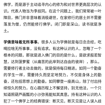
佛学，而是源于主动追寻内心的修为和对世界更高层次的认
识。代表人物当为李叔同。在这个问题上，我们常常被一叶
障目，佛门并非意味着消极避世，在家修行的居士并不需要
落发为僧，仍然能修行佛学。闭门即是深山，读书就是净
土。
学佛意味着无所事事
。很多人认为学佛就是每日念念经，吃
喝拉啥无所事事，没有追求。有这种认识的人，忽略了一个
根本的问题，那就是进入佛门的目的是什么，是欲求般若智
慧，达到菠萝蜜（从痛苦的此岸到达自由的彼岸），那么，
需要修行者主动去做的，就是保持每日精进。如同一个勤奋
的学生一样，需要持久而坚定地努力，不仅是身体上的勤
奋，还包括思想上的勤奋。如同攀登一座高山，除了付出持
续恒久的努力，在心路历程上不懈坚持，别无他法，一个只
知道照葫芦画瓢的小沙弥焉能知其真意。持有这种认识的人
犯了一个佛学上的经典错误：断灭见，断灭见是让人误入歧