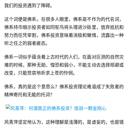
我们的投资遇到了障碍。
这个词便是佛系。在很多人眼里，佛系是不作为的代名词，
佛系持币暗示投资者如同鸵鸟将头埋进沙砾里，放弃抵抗和
努力而任凭宰割，佛系投资意味着消极和懒惰，流露出一种
听之任之的弱者疲态。
佛系一词似乎蕴含着上古时代的人们，在面对叵测的自然灾
难的时候，那种无助、惶恐和弱小，不能主动去选择规避或
改变，只能悲哀地祈求上苍的怜悯。
佛系，真的是这个意思么？佛系投资理论难道成了失败者的
精神寄托和无能的托词？
风青萍坚定地认为，这种理解是浅薄的，是虚妄的，也是错