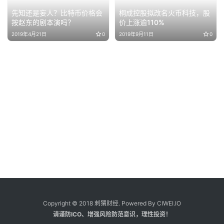
先知还是妄人？比特币价格会
桐成控股拟改名火币科技，股
按赵东的剧本演吗？
价上涨逾110%
2019年4月21日
0
2019年9月11日
0
Copyright © 2018 刺猬财经. Powered By CIWEI.IO
请谨防ICO、增强风险防范意识，理性投资！