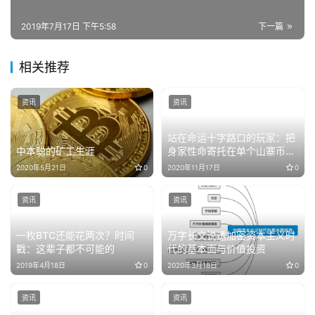
2019年7月17日 下午5:58
下一篇
相关推荐
资讯
资讯
站在命运十字路口的玩家：把
中本聪的矿工生涯
身家性命寄托在单个山寨币
上，非常危险
2020年5月21日
0
2020年11月17日
0
资讯
资讯
一枚BTC还能花两次？时间
万字长文说透加密资本主义时
戳：这辈子都不可能的
代的基本面与价值投资
2019年4月18日
0
2020年3月18日
0
资讯
资讯