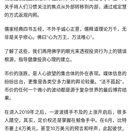
关乎将人们习惯关注的焦点从外部转移到内部，通过戒定慧
的方式返观内照。
儒家经典四书五经，不外乎诚心正意，儒释道理论万千，无
非是关乎修心。佛曰
“心为万王，万法唯心”。
了解了这些，我们再用佛学的眼光来透视投资行为上的错误
根源，指导健康投资心理的建立。
币价的涨跌，是人心欲望的集合体的外在表现。媒体信息的
纷纷出台，更像是各类空多力量的舆论较量。
“法不孤起”，
币价的任何一个微小的波动都是源于复杂世界的最后博弈结
果。
在进入
2019年之后，一波波措手不及的上涨开启后，很多
人踏空，其实，定价权还是掌握在鲸鱼手中。在6月，比特
币要上6万美元，甚至10万美元的预言和呼声，此起彼伏，