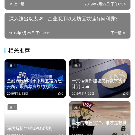
上一篇
2019年7月29日 下午6:34
深入浅出以太坊：企业采用以太坊区块链有何利弊？
2019年7月29日 下午7:05
下一篇
相关推荐
资讯
资讯
金融壹账通将于下周五挂牌纽
一文读懂新加坡央行数字货币
交所，最高募资额约为5亿美
计划 Ubin
元
2019年12月3日
0
2019年11月26日
0
资讯
资讯
美元的末日丧钟，谁才是救世
深度解析牛顿UPOS法则
主？