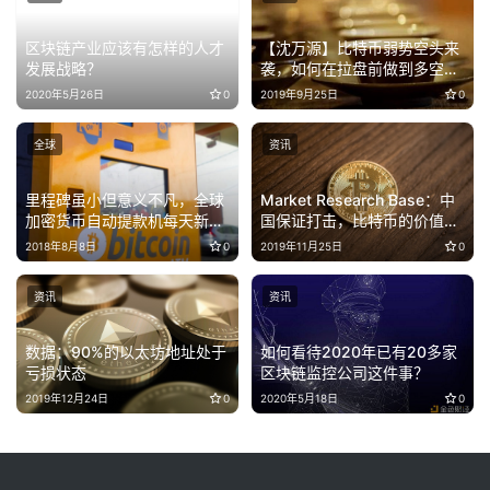
区块链产业应该有怎样的人才
【沈万源】比特币弱势空头来
发展战略？
袭，如何在拉盘前做到多空双
抓？
2020年5月26日
0
2019年9月25日
0
全球
资讯
里程碑虽小但意义不凡，全球
Market Research Base：中
加密货币自动提款机每天新增
国保证打击，比特币的价值低
9台
于7000美元的“心理”价位
2018年8月8日
0
2019年11月25日
0
资讯
资讯
数据：90%的以太坊地址处于
如何看待2020年已有20多家
亏损状态
区块链监控公司这件事？
2019年12月24日
0
2020年5月18日
0