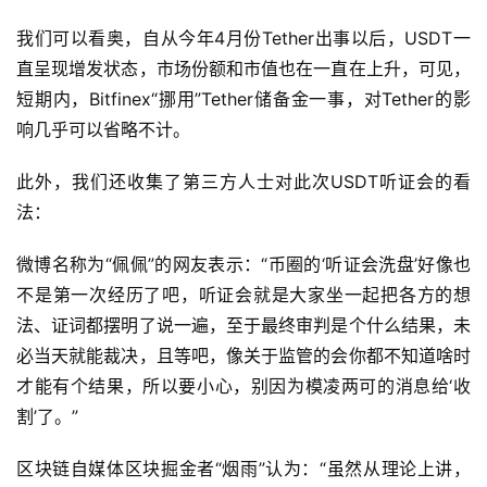
我们可以看奥，自从今年4月份Tether出事以后，USDT一
直呈现增发状态，市场份额和市值也在一直在上升，可见，
短期内，Bitfinex“挪用”Tether储备金一事，对Tether的影
响几乎可以省略不计。
此外，我们还收集了第三方人士对此次USDT听证会的看
法：
微博名称为“佩佩”的网友表示：“币圈的‘听证会洗盘’好像也
不是第一次经历了吧，听证会就是大家坐一起把各方的想
法、证词都摆明了说一遍，至于最终审判是个什么结果，未
必当天就能裁决，且等吧，像关于监管的会你都不知道啥时
才能有个结果，所以要小心，别因为模凌两可的消息给‘收
割’了。”
区块链自媒体区块掘金者“烟雨”认为：“虽然从理论上讲，