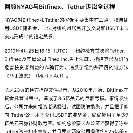
回顾NYAG与Bitfinex、Tether诉讼全过程
NYAG对Bitfinex和Tether的控诉主要集中在三点：擅自挪
用USDT储备金，非法对纽约州居民开放交易和USDT未与
美元形成1:1的锚定关系。
2019年4月25日16:15（UTC），纽约检方首次将Tether、
Bitfinex及其母公司iFinex Inc.告上法庭，指控其涉及进行
危害投资者利益的诈骗行为，违反了纽约州严厉的证券法
《马丁法案》（Martin Act）。
长达23页的检方指控文件显示，从2018年开始，Bitfinex在
资金托管过程中，造成了8.5亿美元的巨额亏损。事情发生
后，公司并未向投资者透露过，试图隐瞒损失，并且把手伸
向 Tether公司用于兑付USDT的准备金，偷偷挪用了至少7
亿美元来弥补财政亏空。纽约总检察长办公室还获得了冻结
Tether资产初步禁令，并且要求两家公司提供约6.25亿美元