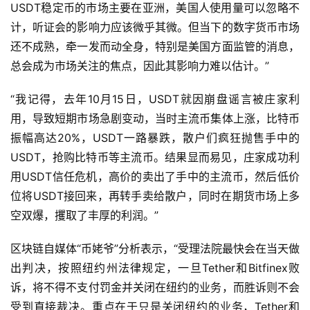
USDT稳定币的市场主要在亚洲，美国人使用量可以忽略不
计，听证会的影响力应该微乎其微。但当下的数字货币市场
还不成熟，牵一发而动全身，特别是美国方面监管的消息，
总会成为市场关注的焦点，因此其影响力难以估计。”
“我记得，去年10月15日，USDT就因崩盘谣言被庄家利
用，导致短期市场急剧变动，当时主流币集体上涨，比特币
振幅高达20%，USDT一路暴跌，散户们疯狂抛售手中的
USDT，抢购比特币等主流币。结果显而易见，庄家成功利
用USDT信任危机，高价的卖出了手中的主流币，然后低价
位将USDT接回来，再转手卖给散户，同时在期货市场上多
空双爆，攫取了丰厚的利润。”
区块链自媒体“币姥爷”分析表示，“受理法院最快会在当天做
出判决，按照纽约州法律规定，一旦Tether和Bitfinex败
诉，将不得不支付罚金并关闭在纽约的业务，而胜诉则不会
受到直接裁决。重点在于只是关闭纽约的业务，Tether和