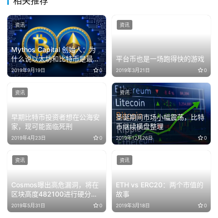
相关推荐
资讯
资讯
Mythos Capital 创始人：为
什么说以太坊和比特币是最重
平台币也是一场跑得快的游戏
要的两个加密货币
2019年9月19日
0
2019年3月21日
0
资讯
资讯
早期比特币投资者想在公海安
圣诞期间市场小幅震荡，比特
家，现可能面临死刑
币继续横盘整理
2019年4月23日
0
2019年12月26日
0
资讯
资讯
Cosmos曝出高危漏洞，将在
ETH vs ERC20：两个市值的
区块高度482100进行硬分叉
故事
升级
2019年5月31日
0
2019年3月18日
0