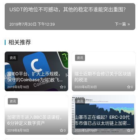
USDT的地位不可撼动，其他的稳定币谁能突出重围？
2019年7月30日 下午12:39
下一篇
相关推荐
资讯
资讯
推IEO平台、扩大上币规模，
瑞士近期不会修订关于区块链
保守的Coinbase为何“放飞自
的税法
我”？
2019年9月16日
0
2020年6月30日
0
资讯
资讯
加密货币进入BBC英语课程，
山寨币正在崛起？ERC-20代
6分钟定义数字资产
币市值已占以太坊链上加密资
产总市值近50%
2019年8月18日
0
2020年5月29日
0