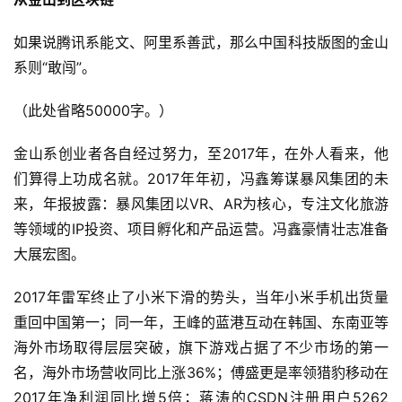
如果说腾讯系能文、阿里系善武，那么中国科技版图的金山
系则“敢闯”。
（此处省略50000字。）
金山系创业者各自经过努力，至2017年，在外人看来，他
们算得上功成名就。2017年年初，冯鑫筹谋暴风集团的未
来，年报披露：暴风集团以VR、AR为核心，专注文化旅游
等领域的IP投资、项目孵化和产品运营。冯鑫豪情壮志准备
大展宏图。
2017年雷军终止了小米下滑的势头，当年小米手机出货量
重回中国第一；同一年，王峰的蓝港互动在韩国、东南亚等
海外市场取得层层突破，旗下游戏占据了不少市场的第一
名，海外市场营收同比上涨36%；傅盛更是率领猎豹移动在
2017年净利润同比增5倍；蒋涛的CSDN注册用户5262