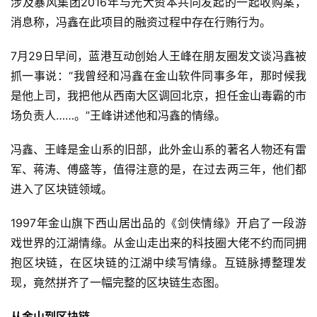
涉及暴风集团2016年与光大资本共同发起的一起收购案，
消息称，冯鑫在此项目的融资过程中存在行贿行为。
7月29日早间，蓝港互动创始人王峰在朋友圈发文谈冯鑫被
抓一事说：“我曾经和冯鑫在金山软件同事多年，那时候我
是他上司，我把他从西南大区调回北京，担任金山毒霸的市
场负责人……。”王峰讲述他和冯鑫的情缘。
冯鑫、王峰是金山系的旧部，此外金山系的著名人物还有雷
军、蒋涛、傅盛等，值得注意的是，在过去两三年，他们都
进入了区块链领域。
1997年金山旗下西山居出品的《剑侠情缘》开启了一段游
戏世界的江湖情缘。从金山走出来的科技圈大佬不约而同拥
抱区块链，在区块链的江湖中续写情缘。互链脉搏整理发
现，竟然拼齐了一幅完整的区块链生态图。
从金山到区块链