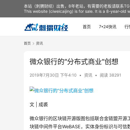
本站（刺猬财经）出售，8年老站，有需要的老板请联系TG：t
This website (ciweicaijing) is for sale. It is a 8-year-ol
首页
7*24快讯
行
首页
资讯
微众银行的“分布式商业”创想
2019年7月30日 下午4:10
•
资讯
•
阅读 38291
文 | 成裘
微众银行的区块链开源版图包括联合金链盟开源工作
块链中间件平台WeBASE，实体身份标识与可信数