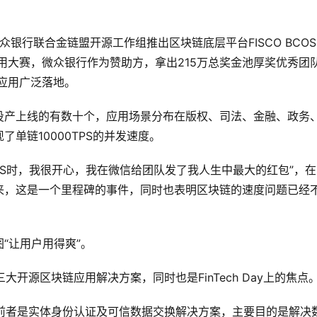
微众银行联合金链盟开源工作组推出区块链底层平台FISCO BCO
应用大赛，微众银行作为赞助方，拿出215万总奖金池厚奖优秀团
，应用广泛落地。
个，投产上线的有数十个，应用场景分布在版权、司法、金融、政务
现了单链10000TPS的并发速度。
TPS时，我很开心，我在微信给团队发了我人生中最大的红包”，
来，这是一个里程碑的事件，同时也表明区块链的速度问题已经
“让用户用得爽”。
银行的三大开源区块链应用解决方案，同时也是FinTech Day上的焦点
应用插件，前者是实体身份认证及可信数据交换解决方案，主要目的是解决