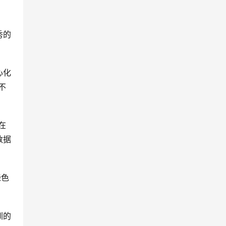
秀的
心化
不
在
数据
绿色
圳的