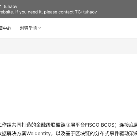
uhaov
d website. If you need it, please contact TG: tuhaov
情中心
刺猬学院
组共同打造的金融级联盟链底层平台FISCO BCOS；连接底
据解决方案WeIdentity，以及基于区块链的分布式事件驱动架