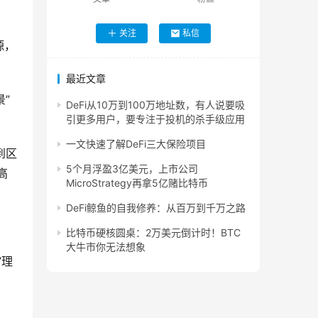
关注
私信
源，
最近文章
”
DeFi从10万到100万地址数，有人说要吸
引更多用户，要专注于投机的杀手级应用
一文快速了解DeFi三大保险项目
到区
5个月浮盈3亿美元，上市公司
高
MicroStrategy再拿5亿赌比特币
DeFi鲸鱼的自我修养：从百万到千万之路
比特币硬核圆桌：2万美元倒计时！BTC
大牛市你无法想象
”理