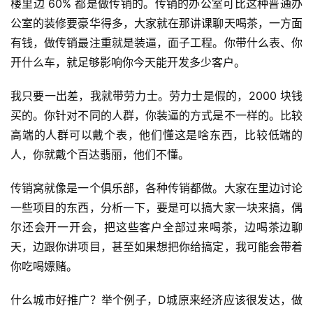
楼里边 60% 都是做传销的。传销的办公室可比这种普通办
公室的装修要豪华得多，大家就在那讲课聊天喝茶，一方面
有钱，做传销最注重就是装逼，面子工程。你带什么表、你
开什么车，就足够影响你今天能开发多少客户。
我只要一出差，我就带劳力士。劳力士是假的，2000 块钱
买的。你针对不同的人群，你装逼的方式是不一样的。比较
高端的人群可以戴个表，他们懂这是啥东西，比较低端的
人，你就戴个百达翡丽，他们不懂。
传销窝就像是一个俱乐部，各种传销都做。大家在里边讨论
一些项目的东西，分析一下，要是可以搞大家一块来搞，偶
尔还会开一开会，把这些客户全部过来喝茶，边喝茶边聊
天，边跟你讲项目，甚至如果想把你给搞定，我可能会带着
你吃喝嫖赌。
什么城市好推广？举个例子，D城原来经济应该很发达，做