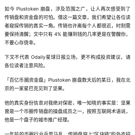
如今 Plustoken 崩盘，涉及范围之广，让人再次感受到了
传销盘和资金盘的可怕。借这一篇文章，我们希望让各位读
者窥探传销的真实一角。传销也许离每个人都很近，时刻需
要保持清醒；文中只有 4% 能赚到钱的几率更是在警醒你，
不要心存侥幸。
下文不代表 Odaily星球日报立场，更不构成投资建议，请
各位读者注意风险。
「百亿币圈资金盘」Plustoken 崩盘数天后的某日，我在北
京的一家星巴克见到了坚果。
他的真实身份信息对我绝对保密，唯一知晓的事实是：坚果
曾是一个币圈传销盘的操盘成员之一，按照互联网术语说，
他是一个盘子的城市推广经理。
一年前的币圈行业兵荒马乱，传销盘穿上“区块链”的外衣招