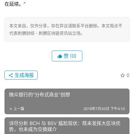
在延续。”
本文来自
，仅作分享，存在异议请联系平台删除。本文观点不
代表刺猬财经 - 刺猬区块链资讯站立场。
赞
(0)
生成海报
0
微众银行的“分布式商业”创想
上一篇
2019年7月30日 下午4:10
详尽分析 BCH 与 BSV 尴尬现状：既未发挥大区块优
势，也未成为交换媒介