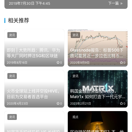
2019年7月30日 下午4:45
下一篇
相关推荐
资讯
资讯
即刻 | 大势所趋：腾讯、华为
Glassnode报告：标普500下
等大厂同时押注5G和区块链
跌可能将近一步拉低比特币价
格
2019年8月16日
0
2020年9月9日
0
资讯
资讯
火币全球站上线并空投HIVE，
韩国金融巨头首投web3，
目前为交易者首选平台
Matr1x 如何打造下一代元宇
宙数字娱乐平台
2020年4月23日
0
2023年2月21日
0
资讯
观点
加密货币短线投机 VS 长线投
区块链的梦该醒了吗？不，他