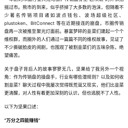
摇过市。熊市的到来，似乎挤掉了大多数的泡沫，但随着不
少著名传销项目诸如波点钱包、波场超级社区、
plustoken、BitConnect 等在近期接连的崩盘，币圈传销
盘再一次被推至聚光灯面前。暴富梦碎的韭菜们建起一个个
维权群，而圈外的人们通过一篇篇不同的维权故事，见证了
不少撕破脸皮的闹剧，也围观了被割韭菜们的五味杂陈，绝
望痛苦。
关于盘子背后人的故事寥寥无几，坚果给了我另外一个视
角：作为传销盘的操盘手，行业有哪些潜规则？以及如何收
割韭菜？聊天过程中我屡次觉得既荒诞又现实，他们比韭菜
更清醒，对人性有着更加深刻的认识，但也逃脱不了人性。
以下为坚果口述：
“万分之四能赚钱”