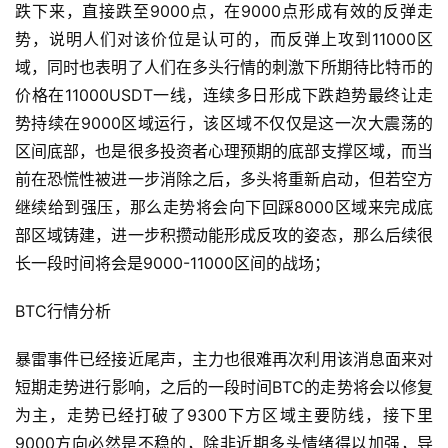
跌下来，直接跌至9000点，在9000点形成有效的反弹走
势，说明人们对该价位是认可的，而反弹上攻到11000区
域，同时也表明了人们在多头行情的刺激下所期待比特币的
价格在11000USDT一线，连续多日形成下跌趋势最终让走
势持续在9000区域运行，该区域不仅仅是这一次大震荡的
区间底部，也是很多投资者心理预期的底部支撑区域，而当
前在恐慌性被进一步消除之后，多头将重新启动，但若空方
继续给到强压，那么走势将会向下回踩8000区域来完成底
部区域铸建，进一步积攒动能形成反攻的姿态，那么后续很
长一段时间将会是9000-11000区间的战场；
BTC行情分析
暴雷事件已经接近尾声，主力也很难再次利用该消息面来对
短期走势进行影响，之后的一段时间BTC的走势将会以修复
为主，走势已经打破了9300下方区域主要防线，接下里
9000方向必然是不稳的，除非近期多头情绪得以加强，导