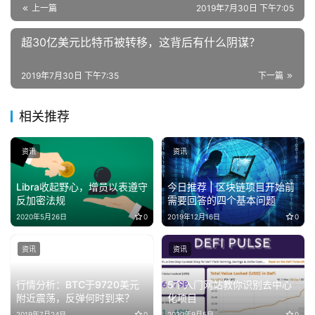
上一篇
2019年7月30日 下午7:05
超30亿美元比特币被转移，这背后有什么阴谋？
2019年7月30日 下午7:35
下一篇
相关推荐
资讯
资讯
Libra收起野心，增员以表遵守
今日推荐 | 区块链项目开始前
反加密法规
需要回答的四个基本问题
2020年5月26日
0
2019年12月16日
0
资讯
资讯
行情分析：BTC于9720美元
5个入门网站教你识别去中心
附近震荡，反弹何时到来？
化项目
2019年7月24日
0
2020年9月5日
0