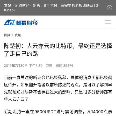
本站（刺猬财经）出售，8年老站，有需要的老板请联系TG：
tuhaov
This website (ciweicaijing) is for sale. It is a 8-year-old
website. If you need it, please contact TG: tuhaov
首页
资讯
陈楚初：人云亦云的比特币，最终还是选择
了走自己的路
2019年7月30日 下午7:30
资讯
阅读 39374
当前一直关注的听证会也已经落幕，具体的消息面都已经彻
底传开，如果翻开笔者以前所陈述的观点，是可以了解到早
先就预知对局势不会存在过大的影响，只是很多分析师都有
些人云亦云了。
近期走势一直在9500USDT进行震荡调整，从14000点暴