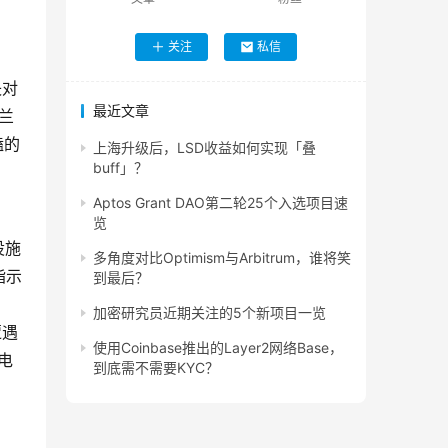
关注
私信
失对
最近文章
兰
磕的
上海升级后，LSD收益如何实现「叠
buff」？
Aptos Grant DAO第二轮25个入选项目速
览
设施
多角度对比Optimism与Arbitrum，谁将笑
指示
到最后？
加密研究员近期关注的5个新项目一览
遭遇
使用Coinbase推出的Layer2网络Base，
电
到底需不需要KYC？