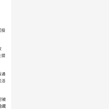
司投
软
士提
诉通
关活
可被
隐藏