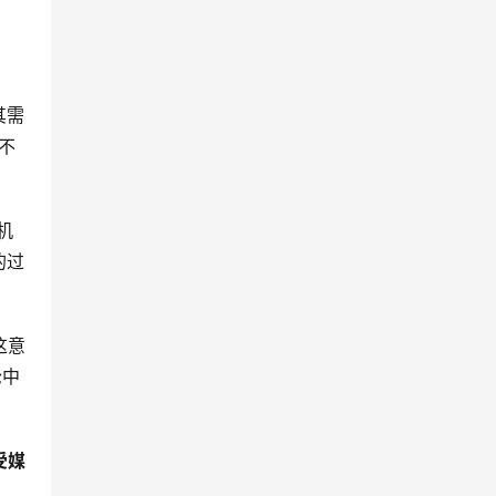
其需
不
机
的过
这意
轮中
受媒