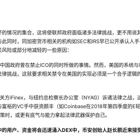
坏的情况的集合，这将使联邦政府面临诸多法律挑战，更不用说
此同时，同加密货币相关的机构如SEC和IRS早已公开承认人手
关风险或部分地减轻的一些原因：
是中国政府曾在禁止ICO的同时所做的事情。然而，美国的系统与
法律挑战，这就要求相关禁令在美国的实现必须是一个合乎逻辑
定币相关方iFinex，与纽约总检察长办公室（NYAG）诉诸法律之战，
的VC手中获资颇丰（如Coinbase在2018年第四季度的E
决策时，或更有底气与能力拿起法律武器保护自己。
的用户、资金将会迅速涌入DEX中，币安创始人赵长鹏近来接