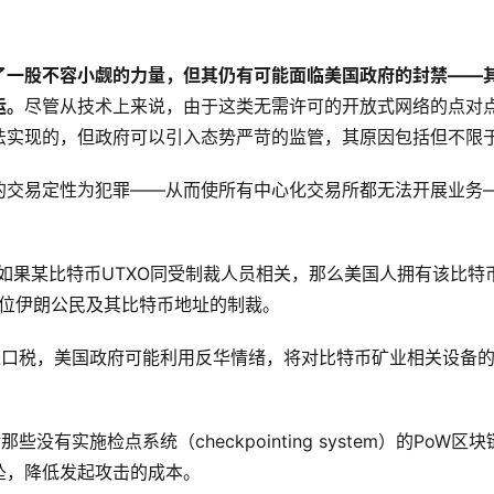
了一股不容小觑的力量，但其仍有可能面临美国政府的封禁——
运。
尽管从技术上来说，由于这类无需许可的开放式网络的点对
法实现的，但政府可以引入态势严苛的监管，其原因包括但不限
元的交易定性为犯罪——从而使所有中心化交易所都无法开展业务
说，如果某比特币UTXO同受制裁人员相关，那么美国人拥有该比特
两位伊朗公民及其比特币地址的制裁。
的进口税，美国政府可能利用反华情绪，将对比特币矿业相关设备
有实施检点系统（checkpointing system）的PoW区块
坠，降低发起攻击的成本。