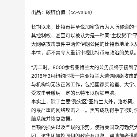
出品：碳链价值（cc-value）
长期以来，比特币甚至说加密货币为人所称道的一
其控制权，甚至可以被认为是一种同“主权货币”
大网络攻击事件中两位伊朗公民的比特币地址以及本人受
事情，都不禁令人重新审视比特币与政治的关系
“周二时，8000余名亚特兰大的公务员终于接到
2018年3月纽约时报一篇亚特兰大遭遇网络攻
与机构均无法正常工作，包括国家实验室、大学
受攻击者缴纳一定的比特币以解锁电脑。
事实上，除了主要“受灾区”亚特兰大外，洛杉矶
的最严重的网络攻击之一。黑客成功得手了彼时价值
脑系统并恢复数据。
巨额的损失以及严峻的形势，使得美国政府勃然大
团，该集团被控同伊朗政府有瓜葛，帮助前者逃