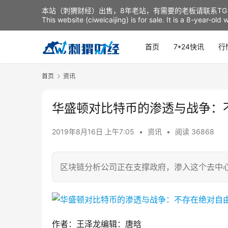
本站（刺猬财经）出售，8年老站，有需要的老板请联系TG：t
This website (ciweicaijing) is for sale. It is a 8-year-ol
首页
7*24快讯
行
首页
资讯
华盛顿对比特币的渗透与战争：
2019年8月16日 上午7:05
•
资讯
•
阅读 36868
区块链分析公司正在支撑政府，渗入这个去中
作者：王泽龙编辑：唐晗