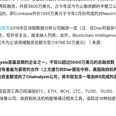
来完成两轮融资，共获3600万美元，占今年迄今为止融资额的半壁江
Coinbase作价1350万美元于今年2月份完成的对Neutrin
2019年区块链数据分析公司融资一览（注：在Diar的报告
并非主业，故未纳入列表；此外，Blockchain Intelligenc
今为止该领域融资总额为至少8798.92万美元） | 来源：
lysis是最显眼的企业之一，不但以超过5000万美元的总融资数
有着最为紧密的合作（上文援引的Diar报告中称，美国政府机
金都流向了Chainalysis公司，其中就包含一笔由IRS完成的
交易监测工具已经涵括BTC、ETH、BCH、LTC、TUSD、GUSD
，这意味着公司、政府和执法机构能够通过相关工具，追踪这10种加