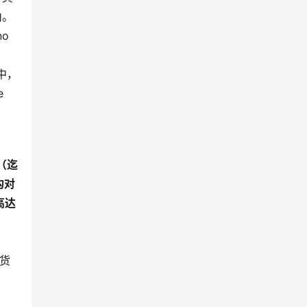
山。
o
中，
e
（迄
构对
高达
、
密货