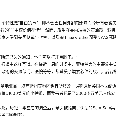
个特性是“自由货币“，即不会因任何外部的影响而令所有者丧
平行的“非主权价值存储”。然而，发生在委内瑞拉的石油币、亚特
到美国制裁与封禁，以及Bitfinex&Tether遭受NYAG死
。
了睽违已久的通知：他们可以打开电脑了。”
击的报道中这样写道。在接近一周的时间中，亚特兰大的主要公共
、政府的交通部门、医院等等，都遭受了勒索软件的攻击，后者
、圣地亚哥、堪萨斯州等地区也有所波及，据称这是美国本世纪
51000美元的比特币，而受害者花费了3000多万美元去修复
怒，历经半年左右的调查后，矛头被指向了伊朗的Sam Sam集
脱美国的制裁。