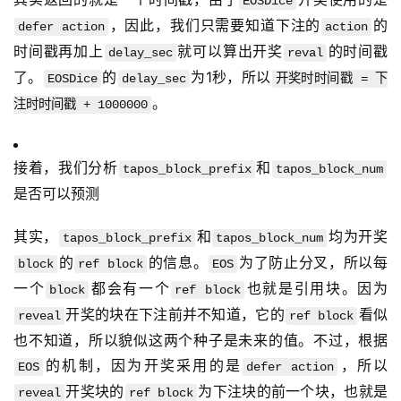
EOSDice
，因此，我们只需要知道下注的
的
defer action
action
时间戳再加上
就可以算出开奖
的时间戳
delay_sec
reval
了。
的
为1秒，所以
EOSDice
delay_sec
开奖时时间戳 = 下
。
注时时间戳 + 1000000
接着，我们分析
和
tapos_block_prefix
tapos_block_num
是否可以预测
其实，
和
均为开奖
tapos_block_prefix
tapos_block_num
的
的信息。
为了防止分叉，所以每
block
ref block
EOS
一个
都会有一个
也就是引用块。因为
block
ref block
开奖的块在下注前并不知道，它的
看似
reveal
ref block
也不知道，所以貌似这两个种子是未来的值。不过，根据
的机制，因为开奖采用的是
，所以
EOS
defer action
开奖块的
为下注块的前一个块，也就是
reveal
ref block