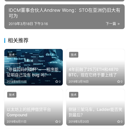
IDCM董事合伙人Andrew Wong：STO在亚洲仍旧大有
可为
2019年3月18日 下午3:16
下一篇
相关推荐
技术
技术
“寻找代码的圣杯”——程序能
4年前融了25万ETH和4870
证明自己没有 bug 吗？
BTC，现在它终于要上线了
2018年8月15日
0
2019年3月16日
0
技术
技术
以太坊上的抵押借贷平台
侧链三架马车，Ladder能否笑
Compound
到最后？
2019年6月11日
0
2019年5月20日
0