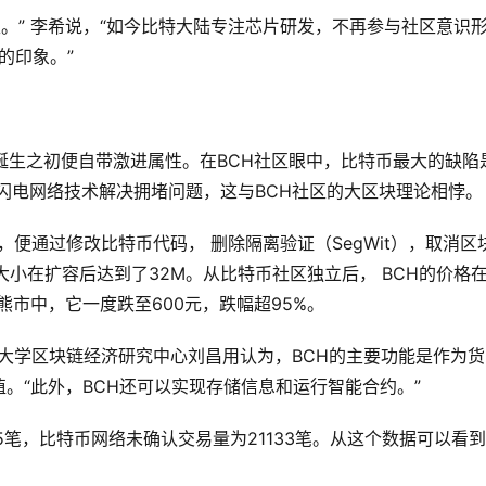
。” 李希说，“如今比特大陆专注芯片研发，不再参与社区意识
的印象。”
诞生之初便自带激进属性。在BCH社区眼中，比特币最大的缺陷
和闪电网络技术解决拥堵问题，这与BCH社区的大区块理论相悖。
便通过修改比特币代码， 删除隔离验证（SegWit），取消区
块大小在扩容后达到了32M。从比特币社区独立后， BCH的价格
的熊市中，它一度跌至600元，跌幅超95%。
大学区块链经济研究中心刘昌用认为，BCH的主要功能是作为货
。“此外，BCH还可以实现存储信息和运行智能合约。”
65笔，比特币网络未确认交易量为21133笔。从这个数据可以看