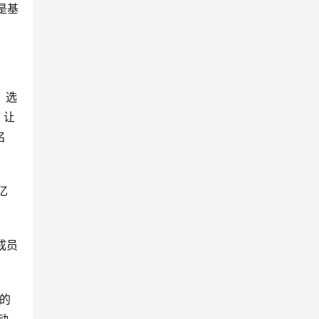
就是基
组，选
，让
名
亿
成员
H的