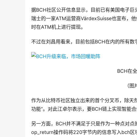
据BCH社区公开信息显示，目前已有美国电子巨头
瑞士的一家ATM运营商VärdexSuisse也宣
时在ATM机上进行提现。
不过在刘昌用看来，目前包括BCH在内的所有数
BCH在
（图
作为从比特币社区独立出来的首个分叉币，除天然
功能”。对此江卓尔表示，要BCH链上实现智能合
另一方面，BCH并不满足于只是作为一种点对点
op_return操作码将220字节内的信息写入bc