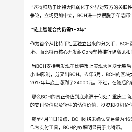
“这得归功于比特大陆弱化了外界对双方的关联性
争论，立场更加中立，BCH进一步摆脱了‘矿霸币’
“
链上智能合约仍需1~2年
”
作为首个从比特币社区独立出来的分叉币，BCH
堵。而比特币核心开发组Core坚持推行隔离见
当BCH支持者发现在比特币上实现大区块无望后，
小1M限制，分叉出BCH。去年5月，BCH的区
2017年年底上涨到了24000元。不过，在随后
那么BCH的真正价值到底来源于何处？重庆工商
的支付价值以及衍生的储值价值、投资和投机价值
截至4月11日19点，BCH网络未确认交易量为4
作为支付工具，BCH的效率明显高于比特币。