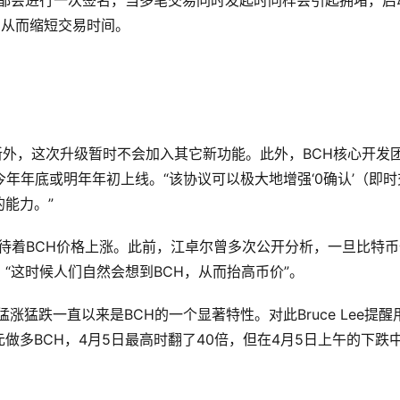
易都会进行一次签名，当多笔交易同时发起时同样会引起拥堵，启
名，从而缩短交易时间。
项革新外，这次升级暂时不会加入其它新功能。此外，BCH核心开发
，也将于今年年底或明年年初上线。“该协议可以极大地增强‘0确认’（即时
的能力。”
待着BCH价格上涨。此前，江卓尔曾多次公开分析，一旦比特币
“这时候人们自然会想到BCH，从而抬高币价”。
猛跌一直以来是BCH的一个显著特性。对此Bruce Lee提醒
做多BCH，4月5日最高时翻了40倍，但在4月5日上午的下跌