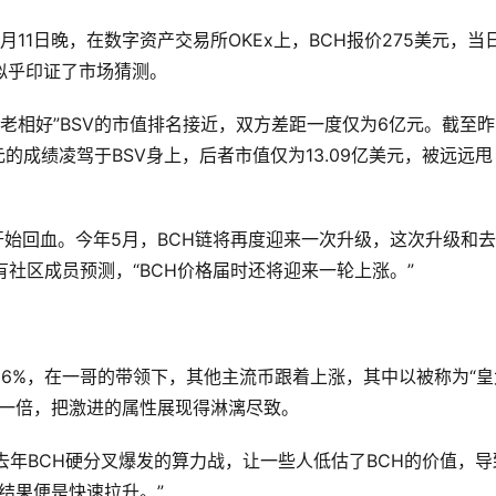
11日晚，在数字资产交易所OKEx上，BCH报价275美元，当
这似乎印证了市场猜测。
“老相好”BSV的市值排名接近，双方差距一度仅为6亿元。截至昨
美元的成绩凌驾于BSV身上，后者市值仅为13.09亿美元，被远远甩
开始回血。今年5月，BCH链将再度迎来一次升级，这次升级和
，有社区成员预测，“BCH价格届时还将迎来一轮上涨。”
16%，在一哥的带领下，其他主流币跟着上涨，其中以被称为“皇
了一倍，把激进的属性展现得淋漓尽致。
去年BCH硬分叉爆发的算力战，让一些人低估了BCH的价值，导
结果便是快速拉升。”