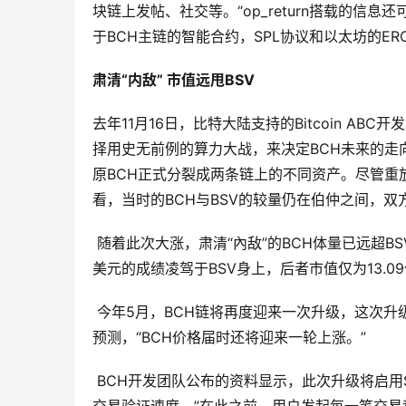
块链上发帖、社交等。“op_return搭载的信息还可以是
于BCH主链的智能合约，SPL协议和以太坊的ERC
肃清“内敌” 市值远甩BSV
去年11月16日，比特大陆支持的Bitcoin ABC开发
择用史无前例的算力大战，来决定BCH未来的走向。两
原BCH正式分裂成两条链上的不同资产。尽管重
看，当时的BCH与BSV的较量仍在伯仲之间，双
随着此次大涨，肃清“內敌”的BCH体量已远超BS
美元的成绩凌驾于BSV身上，后者市值仅为13.0
今年5月，BCH链将再度迎来一次升级，这次升级
预测，“BCH价格届时还将迎来一轮上涨。”
BCH开发团队公布的资料显示，此次升级将启用Schn