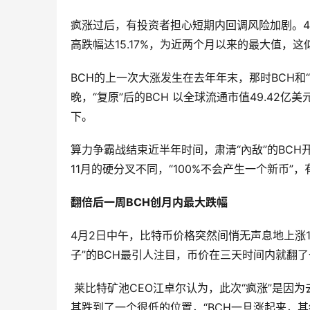
疯涨过后，有投资者担心短期内回调风险加剧。4月
高跌幅达15.17%，为近两个月以来的最大值，
BCH的上一次大涨发生在去年年末，那时BCH和
晚，“复原”后的BCH 以全球流通市值49.42亿
下。
算力争霸战结束近半年时间，肃清“內敌”的BCH
11月的硬分叉不同，“100%不会产生一个新币”
翻倍后一周BCH创月内最大跌幅
4月2日中午，比特币价格突然间悄无声息地上涨
子”的BCH最引人注目，币价在三天时间内就翻
莱比特矿池CEO江卓尔认为，此次“疯涨”是因为
其跌到了一个很低的位置，“BCH一旦涨起来，其