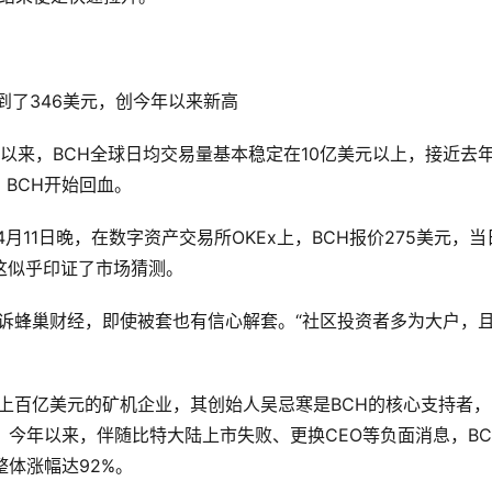
飙到了346美元，创今年以来新高
来，BCH全球日均交易量基本稳定在10亿美元以上，接近去年
BCH开始回血。
11日晚，在数字资产交易所OKEx上，BCH报价275美元，当
。这似乎印证了市场猜测。
诉蜂巢财经，即使被套也有信心解套。“社区投资者多为大户，
上百亿美元的矿机企业，其创始人吴忌寒是BCH的核心支持者，
。今年以来，伴随比特大陆上市失败、更换CEO等负面消息，BC
整体涨幅达92%。