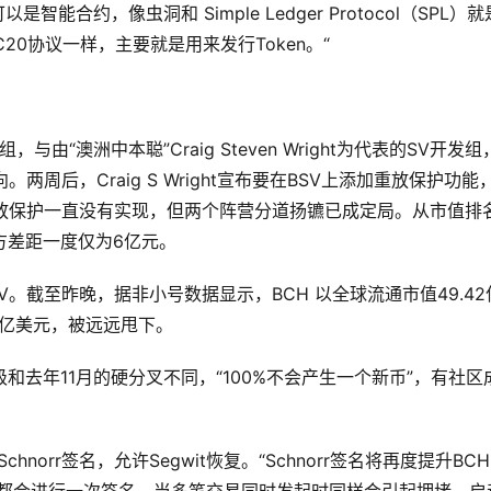
智能合约，像虫洞和 Simple Ledger Protocol（SPL）
20协议一样，主要就是用来发行Token。“
组，与由“澳洲中本聪”Craig Steven Wright为代表的SV开发
周后，Craig S Wright宣布要在BSV上添加重放保护功能
放保护一直没有实现，但两个阵营分道扬镳已成定局。从市值排
方差距一度仅为6亿元。
V。截至昨晚，据非小号数据显示，BCH 以全球流通市值49.42
9亿美元，被远远甩下。
和去年11月的硬分叉不同，“100%不会产生一个新币”，有社区
orr签名，允许Segwit恢复。“Schnorr签名将再度提升BC