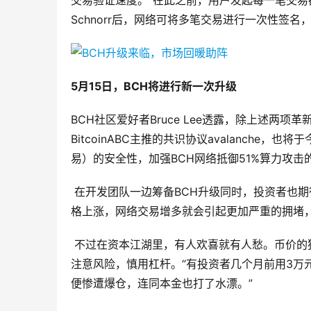
交易验证速度。”在此之前，用户发起每一笔交
Schnorr后，网络可将多笔交易进行一次性签
5月15日，BCH将进行新一次升级
BCH社区爱好者Bruce Lee透露，除上述两
BitcoinABC主推的共识协议avalanche
易）的安全性，加强BCH网络抵御51%算力攻击
在开发团队一边筹备BCH升级同时，投资者也期
格上涨，网络交易增多就会引起更加严重的拥堵，
不过在资本江湖里，有人欢喜就有人愁。币价的猛涨
注意风险，慎用杠杆。“有投资者几个月前用3万元
便惨遭爆仓，连同本金也打了水漂。”