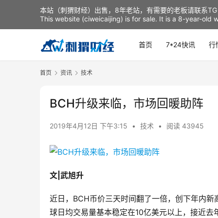
本站（刺猬财经）出售，8年老站，有需要的老板请联系TG：t
This website (ciweicaijing) is for sale. It is a 8-year-ol
首页
7*24快讯
行
首页
资讯
技术
BCH升级来临，市场回暖助阵
2019年4月12日 下午3:15
•
技术
•
阅读 43945
文|武旭升
近日，BCH币价三天时间翻了一倍，创下年内新
球日均交易量基本稳定在10亿美元以上，接近去年