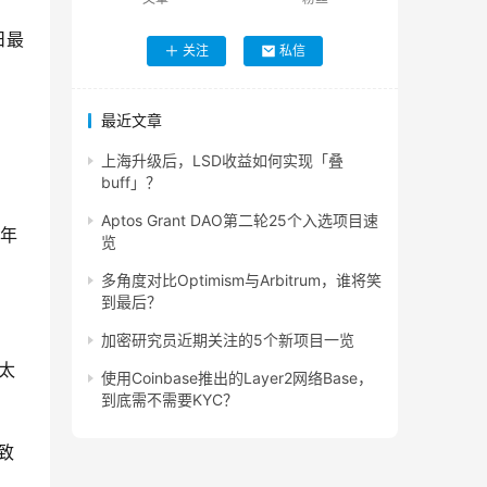
日最
关注
私信
最近文章
上海升级后，LSD收益如何实现「叠
buff」？
Aptos Grant DAO第二轮25个入选项目速
去年
览
多角度对比Optimism与Arbitrum，谁将笑
到最后？
加密研究员近期关注的5个新项目一览
太
使用Coinbase推出的Layer2网络Base，
到底需不需要KYC？
致