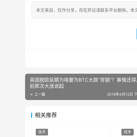
本文来自
，仅作分享，存在异议请联系平台删除。本文
英国脱欧延期为啥要为BTC大跌“背锅”？事情还得
前那次大涨说起
上一篇
2019年4月12日 下
相关推荐
技术
技术