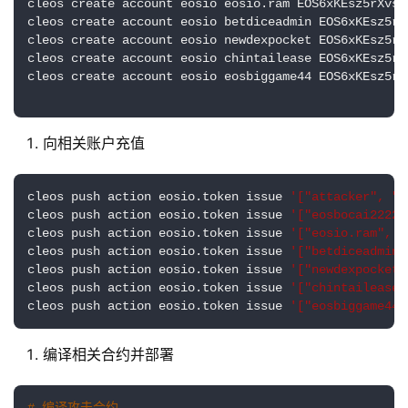
cleos create account eosio eosio.ram EOS6xKEsz5rXvss
cleos create account eosio betdiceadmin EOS6xKEsz5rX
cleos create account eosio newdexpocket EOS6xKEsz5rX
cleos create account eosio chintailease EOS6xKEsz5rX
cleos create account eosio eosbiggame44 EOS6xKEsz5rX
向相关账户充值
cleos push action eosio.token issue 
'["attacker", "1
cleos push action eosio.token issue 
'["eosbocai2222"
cleos push action eosio.token issue 
'["eosio.ram", "
cleos push action eosio.token issue 
'["betdiceadmin"
cleos push action eosio.token issue 
'["newdexpocket"
cleos push action eosio.token issue 
'["chintailease"
cleos push action eosio.token issue 
'["eosbiggame44"
编译相关合约并部署