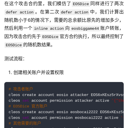
在这个攻击合约里，我们模仿了
同样进行了两次
EOSDice
。在第二次
中，我们计算出
defer action
defer action
随机数小于6的情况下，需要的总余额比原先的增加多少，
然后利用一个
向
账户转账，
inline action
eosbiggame44
因为攻击合约先于
官方合约执行，所以最终控制了
EOSDice
的随机数结果。
EOSDice
测试流程：
创建相关账户并设置权限
# 攻击者账户
cleos create account eosio attacker EOS6xKEsz5rXvss1
cleos 
set
 account permission attacker active 
'{"thre
# EOSDice 官方账户
cleos create account eosio eosbocai2222 EOS6xKEsz5rX
cleos 
set
 account permission eosbocai2222 active 
'{"
# 其他需要的账户