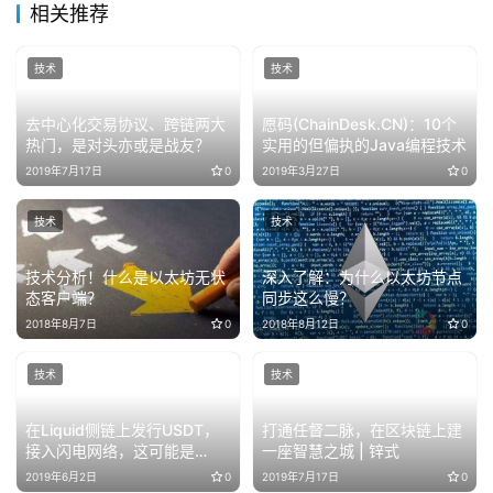
相关推荐
技术
技术
去中心化交易协议、跨链两大
愿码(ChainDesk.CN)：10个
热门，是对头亦或是战友？
实用的但偏执的Java编程技术
2019年7月17日
0
2019年3月27日
0
技术
技术
技术分析！什么是以太坊无状
深入了解：为什么以太坊节点
态客户端？
同步这么慢？
2018年8月7日
0
2018年8月12日
0
技术
技术
在Liquid侧链上发行USDT，
打通任督二脉，在区块链上建
接入闪电网络，这可能是
一座智慧之城 | 锌式
Tether做过最酷的事
2019年6月2日
0
2019年7月17日
0