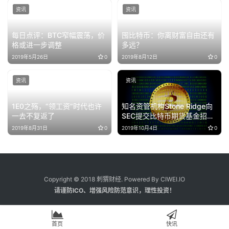
资讯
资讯
每日点评：BTC窄幅震荡，价
囤比特币：你离财富自由还有
格或进一步调整
多远？
2019年5月26日
0
2019年8月12日
0
资讯
资讯
1E0之殇，“领工资”时代也许
知名资管机构Stone Ridge向
一去不复返了
SEC提交比特币期货基金招股
说明书
2019年8月31日
0
2019年10月4日
0
Copyright © 2018 刺猬财经. Powered By CIWEI.IO
请谨防ICO、增强风险防范意识，理性投资！
首页
快讯