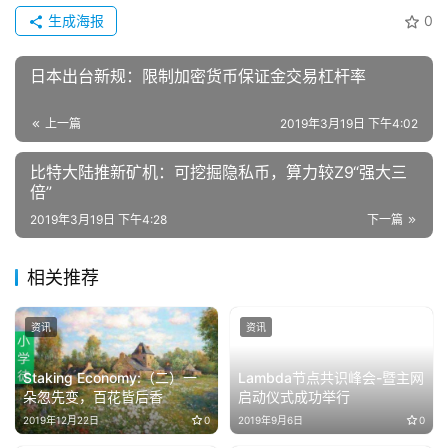
生成海报
0
日本出台新规：限制加密货币保证金交易杠杆率
上一篇
2019年3月19日 下午4:02
比特大陆推新矿机：可挖掘隐私币，算力较Z9“强大三
倍”
2019年3月19日 下午4:28
下一篇
相关推荐
资讯
资讯
Staking Economy:（二）一
Lambda节点共识峰会-暨主网
朵忽先变，百花皆后香
启动仪式成功举行
2019年12月22日
0
2019年9月6日
0