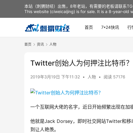
本站（刺猬财经）出售，8年老站，有需要的老板请联系TG：t
This website (ciweicaijing) is for sale. It is a 8-year-ol
首页
7*24快讯
行
首页
资讯
人物
Twitter创始人为何押注比特币？
2019年3月19日 下午11:32
•
人物
•
阅读 57176
一个互联网大佬的名字，近日开始频繁出现在加
他就是Jack Dorsey，即时社交网站Twitt
到让人艳羡。