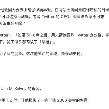
者，他会因为要去上瑜伽课而早退，在网站因访问量超标宕机的时
选择当裁缝，或者 Twitter 的 CEO，但鱼与熊掌不可兼
，是被董事会开除了。
侃 Twitter ，「如果下午6点之后，用火箭炮轰炸 Twitter 办公楼，
带领下，员工似乎都习惯了「早退」。
弃，他开始了新的创业。这次他关注的领域，是移动支付。
Jim McKelvey 的诉苦。
信用卡支付，让他损失了一笔价值 2000 美金的生意。