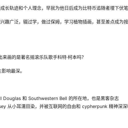
他的成长轨迹和个人理念，早就为他日后成为比特币追随者埋下伏
，他兴趣广泛，辍过学，做过保姆，学习植物插画，甚至差点成为
，能看得出来画的是著名摇滚乐队歌手科特·柯本吗？
人生影响最深。
Douglas 和 Southwestern Bell 的所在地，也是黑客杂志
ey 从小耳濡目染，并被互联网的自由和 cypherpunk 精神深