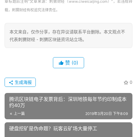
章标题后注明“文章来源：刺猬财经（www.ciweicaijing.com）”，若违规转
载，刺猬财经有权追究法律责任。
本文来自
，仅作分享，存在异议请联系平台删除。本文观点不
代表刺猬财经 - 刺猬区块链资讯站立场。
赞
(0)
生成海报
0
腾讯区块链电子发票背后：深圳地铁每年节约印制成本
约40万
上一篇
2019年3月20日 下午8:09
硬盘挖矿是伪命题？玩客云矿场大量停工