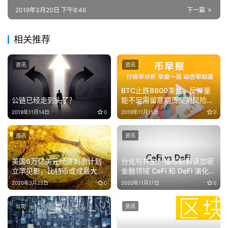
2019年3月20日 下午8:46
下一篇
相关推荐
资讯
资讯
BTC止跌8600美金，反弹量
公链已经走到头了？
能不足需留意期货交割风险；
以太坊2.0转PoS之后，ETH可
2019年11月14日
0
2019年11月15日
0
能会被视为“证券” | 币早报
1115
资讯
资讯
美国6万亿美元经济刺激计划
分化与共生：福布斯解读加密
立竿见影，比特币或成最大赢
金融领域 CeFi 和 DeFi 演化路
家
径
2020年3月25日
0
2020年11月17日
0
公司
资讯