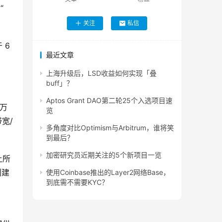
“
关注
私信
 6
最近文章
上海升级后，LSD收益如何实现「叠
buff」？
Aptos Grant DAO第二轮25个入选项目速
 万
览
宽/
多角度对比Optimism与Arbitrum，谁将笑
到最后？
加密研究员近期关注的5个新项目一览
让所
创建
使用Coinbase推出的Layer2网络Base，
到底需不需要KYC？