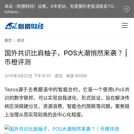
本站（刺猬财经）出售，8年老站，有需要的老板请联系TG：
tuhaov
This website (ciweicaijing) is for sale. It is a 8-year-old
website. If you need it, please contact TG: tuhaov
首页
资讯
国外共识比肩柚子，POS大潮悄然来袭 ？|
币橙评测
2019年3月22日 下午10:07
资讯
阅读 85096
Tezos源于古希腊语中的智能合约，它是一个使用LPoS共
识的数字联邦，可以实现自我进化、形式验证，旨在解决传
统区块链硬分叉、资源浪费、智能合约简陋等问题，聚焦链
上治理从而实现较高的去中心化程度。