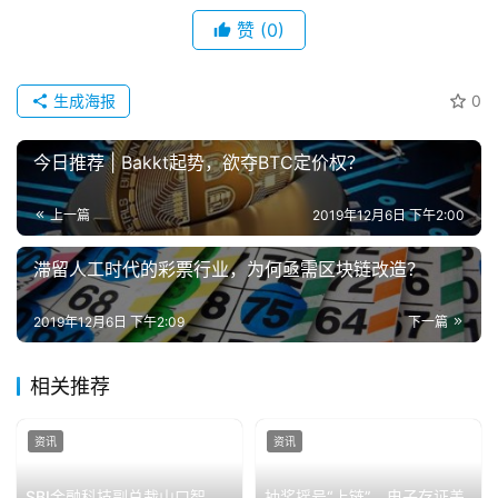
SBI金融科技副总裁山口智
抽奖摇号“上链”、电子存证盖
宏：日本政府明年或将面向外
“戳”，区块链助推浙江社会信
国工人开放“工资卡”服务
用治理
2019年8月23日
0
2019年11月23日
0
人物
资讯
比特币传教士Bill Barhydt：大
比特币鲸鱼数量自16年首次增
部分传统企业止于兴趣，保持
长，但他们却更穷了？
观望
2019年3月29日
0
2020年7月2日
0
资讯
资讯
当黄金都不再避险，比特币又
BTC在10000美元关口左右徘
该何去何从
徊，主流币普涨；Bakkt或将
在第三季度推出 | 晨报
2020年3月14日
0
2019年7月27日
0