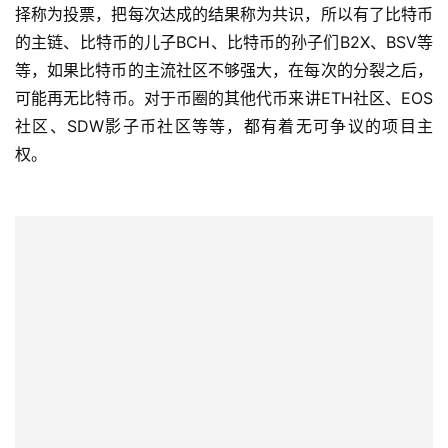
社区断生死，社区的良性与否决定出路！这句话对于矿圈，
也一样适用，国内最有名的比特大陆矿场，是由无数个私人
托管的矿机节点组成，每个矿机背后，代表的是矿机社区的
一名持有人，矿机持有人组成的社区，决定了比特大陆、熊
猫矿机、
91矿池等算力大户的生死。
在链圈，最近最热门的及价值观点是数据是有价值的，所有
数据的归属应当从中心化的第三方，归属到个人，比如说个
人的微信账号，并非属于每个人，尽管头像是你上传的，但
微信使用条款规定，上传后的微信头像及其他信息所有权归
属于腾讯。
你的数据不属于你！链圈的相应场景，在尝试着解决属于权
属的问题，当每个节点把个人数据上传到链上，那么数据的