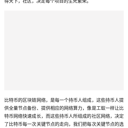
得天下，社区，决定每个项目的生死繁荣。
比特币的区块链网络，是每一个持币人组成，这些持币人提
供全量节点备份、提供相应的网络算力，像是工蚁一样让比
特币网络快速成长，而这些持币人所组成的社区网络，决定
了比特币每一次关键节点的走向，我们把每次关键节点的选
择称为投票，把每次达成的结果称为共识，所以有了比特币
的主链、比特币的儿子
BCH、比特币的孙子们B2X、BSV等
等，如果比特币的主流社区不够强大，在每次的分裂之后，
可能再无比特币。对于币圈的其他代币来讲ETH社区、EOS
社区、SDW影子币社区等等，都有着无可争议的项目主
权。