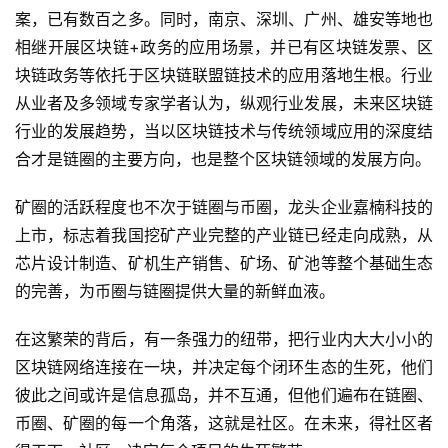
案，已有数百之多。同时，南京、深圳、广州、雄安等地也
相继开展区块链
+政务的应用场景，并已有区块链发票、区
块链政务等依托于区块链联盟链技术的应用落地生根。行业
从业者及多领域专家学者认为，纵观行业发展，未来区块链
行业的发展趋势，当以区块链技术与传统领域应用的深度结
合才是链圈的主要方向，也是整个区块链领域的发展方向。
矿圈的活跃程度也不次于链圈与币圈，龙头企业
嘉楠科技
的
上市，标志着我国
挖矿
产业
完整的产业链
已经走向成熟
，从
芯片设计制造、矿机生产销售、矿场、矿池
等整个基础生态
的完善，为币圈与链圈提供大量的新鲜血液
。
在这繁荣的背后，有一条强力的纽带，把行业内大大小小的
区块链网络连接在一块，并决定每个闭环生态的生死，他们
彼此之间或许是信息孤岛，并不互通，但他们遍布在链圈、
币圈、矿圈的每一个角落，这就是社区。在未来，得社区者