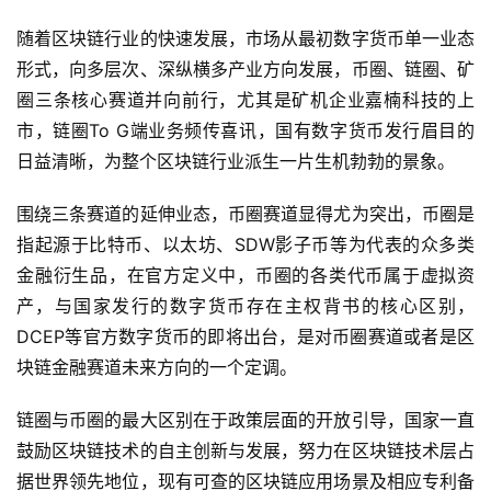
随着区块链行业的快速发展，市场从最初数字货币单一业态
形式，向多层次、深纵横多产业方向发展，币圈、链圈、矿
圈三条核心赛道并向前行，尤其是矿机企业
嘉楠科技
的上
市，链圈
To G端业务频传喜讯，国有数字货币发行眉目的
日益清晰，为整个区块链行业派生一片生机勃勃的景象。
围绕三条赛道的延伸业态，币圈赛道显得尤为突出，币圈是
指起源于比特币、以太坊、
SDW影子币等为代表的众多类
金融衍生品，在官方定义中，币圈的各类代币属于虚拟资
产，与国家发行的数字货币存在主权背书的核心区别，
DCEP等官方数字货币的即将出台，是对币圈赛道或者是区
块链金融赛道未来方向的一个定调。
链圈与币圈的最大区别在于政策层面的开放引导，国家一直
鼓励区块链技术的自主创新与发展，努力在区块链技术层占
据世界领先地位，现有可查的区块链应用场景及相应专利备