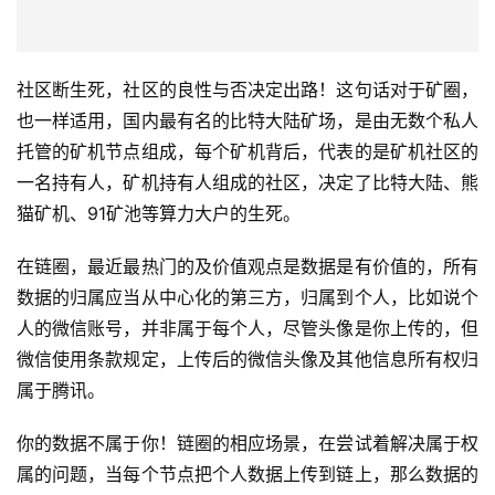
所有权不归属任何第三方，是归属于个人本身，任何第三方
使用该数据时，都需要数据拥有人的授权，从这个角度延伸
出了区块链的数字版权等等。当数据归属个人之后，每个链
圈的网络中，个人节点组成了网络社区，每个人均是平权共
建的角色，当共识达成，链圈的未来方向也就开始明晰。因
此，未来的天下，当是每一个活力社区的天下，社区的共识
度达成越高，其决策权就越大，这也是全球
27亿共识社区
facebook发币引起重视的主要原因
！
——本文仅供参考阅览不做任何投资宣传指导建议——
——更多精彩内容敬请期待——
本文来自
，仅作分享，存在异议请联系平台删除。本文观点不
代表刺猬财经 - 刺猬区块链资讯站立场。