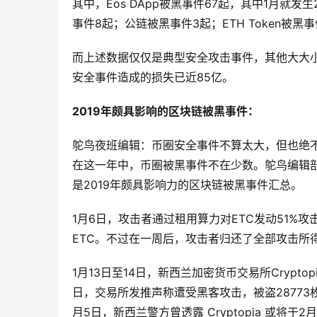
其中，Eos DApp被黑事件67起，其中1月就发
事件8起；公链被黑事件3起；ETH Token被黑事
而上述数据仅仅是典型安全攻击事件，其他大大
安全事件造成的损失已近85亿。
2019年颇具影响的区块链被黑事件：
鸵鸟夜班编辑：币圈安全事件不算太大，但也绝不
在这一年中，币圈被黑事件不在少数。鸵鸟编辑
是2019年颇具影响力的区块链被黑事件汇总。
1月6日，攻击者通过租用算力对ETC发动51%攻击，G
ETC。不过在一周后，攻击者归还了全部攻击所得
1月13日至14日，新西兰加密货币交易所Crypt
日，交易所发推声称遭受黑客攻击，被盗28773枚
月5日，新西兰警方曾透露 Cryptopia 或将于