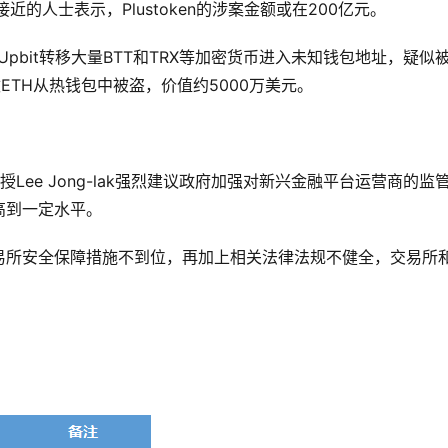
的人士表示，Plustoken的涉案金额或在200亿元。
交易所Upbit转移大量BTT和TRX等加密货币进入未知钱包地址，疑似
枚ETH从热钱包中被盗，价值约5000万美元。
Lee Jong-lak强烈建议政府加强对新兴金融平台运营商的监
高到一定水平。
易所安全保障措施不到位，再加上相关法律法规不健全，交易所