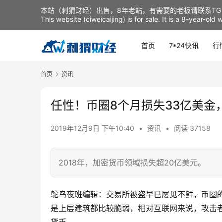
本站（刺猬财经）出售，8年老站，有需要的老板请联系TG：t
This website (ciweicaijing) is for sale. It is a 8-year-ol
首页
7*24快讯
行
首页
资讯
任性！币圈8个月损失33亿美金
2019年12月9日 下午10:40
•
资讯
•
阅读 37158
2018年，加密货币领域损失超20亿美元。
鸵鸟夜班编辑：交易所被盗早已屡见不鲜，币圈
是上层建筑都比较脆弱，相对互联网来说，攻击