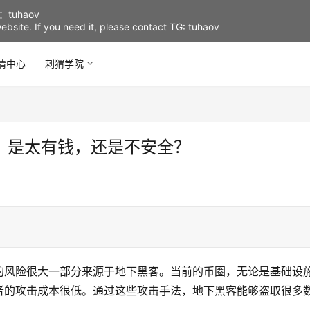
uhaov
d website. If you need it, please contact TG: tuhaov
情中心
刺猬学院
，是太有钱，还是不安全？
的风险很大一部分来源于地下黑客。当前的币圈，无论是基础设
者的攻击成本很低。通过这些攻击手法，地下黑客能够盗取很多