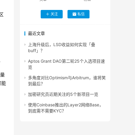
区
关注
私信
最近文章
上海升级后，LSD收益如何实现「叠
buff」？
。
Aptos Grant DAO第二轮25个入选项目速
览
通量
多角度对比Optimism与Arbitrum，谁将笑
可能
到最后？
加密研究员近期关注的5个新项目一览
使用Coinbase推出的Layer2网络Base，
。
到底需不需要KYC？