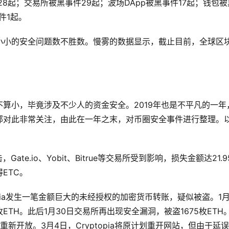
生28起；交易所被黑事件29起；波场DApp被黑事件17起；钱包被
件1起。
小小的安全问题数不胜数。慢雾的数据显示，截止目前，全球区
算小，毕竟涉及不少人的资金安全。2019年也是不平凡的一年
部对此非常关注，由此在一年之末，对币圈安全事件进行整理。
ate.io、Yobit、Bitrue等交易所受到影响，损失金额达21.9
ETC。
opia发生一笔金额巨大的未经授权的加密货币转账，疑似被盗。1月
ETH。此后1月30日交易所再出现安全漏洞，被盗1675枚ETH
2月重新开放。3月4日，Cryptopia将原计划重开网站，但由于延