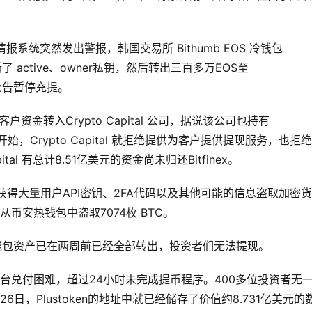
报系统突然发出警报，韩国交易所 Bithumb EOS 冷钱包
了 active、owner私钥，然后转出三百多万EOS至
发布公告暂停充提。
和客户资金转入Crypto Capital 公司，据说该公司也持有
开始，Crypto Capital 就拒绝提供为客户提供提现服务，也拒
ital 有总计8.51亿美元的资金尚未归还Bitfinex。
得大量用户API密钥、2FA代码以及其他可能的信息盗取加密货
从币安热钱包中盗取7074枚 BTC。
。钱包资产已在两周前已经全部转出，投资者们无法提现。
称，平台兑付困难，超过24小时未完成提币程序。400多位投资者无
，Plustoken的地址中就已经储存了价值约8.731亿美元的