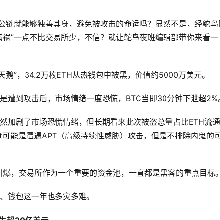
p、公链就能够独善其身，避免被攻击的命运吗？显然不是，经鸵鸟
“横祸”一点不比交易所少，不信？就让鸵鸟夜班编辑部带你来看一
黑天鹅”，34.2万枚ETH从热钱包中被黑，价值约5000万美元。
但是遭到攻击后，市场情绪一度恐慌，BTC当即30分钟下泄超2%
虽然加剧了市场恐慌情绪，但长期看来此次被盗总量占比ETH流
bit可能是遭遇APT（高级持续性威胁）攻击，但是不排除内鬼的
引爆，交易所作为一个重要的资金池，一直都是黑客的重点目标
p、钱包这一年也多灾多难。