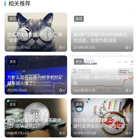
相关推荐
资讯
资讯
说说可能被你误解的“信任”和
推动BTC突破5600的纳斯达
“效率”
克消息，实则为假消息
2019年12月19日
0
2019年4月23日
0
资讯
资讯
为什么现在云算力挖手机挖矿
从UNI爆火看DeFi的价值与风
越来越火爆了？
险
2020年1月6日
0
2020年9月17日
0
资讯
资讯
比特白银是2020年最不能错
在红利与机遇释放之前，区块
过的区块链风口？
链行业将会迎来一波强监管？
2020年7月24日
0
2019年11月15日
0