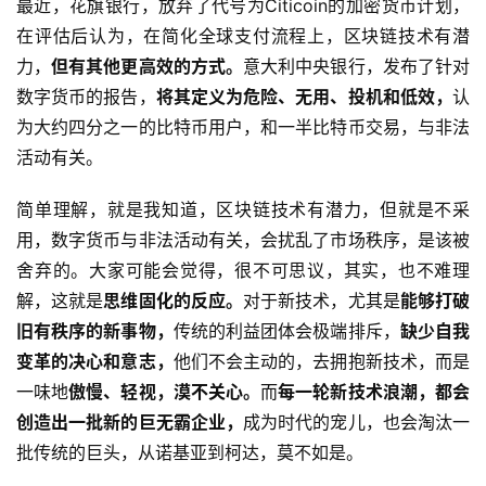
最近，花旗银行，放弃了代号为Citicoin的加密货币计划，
在评估后认为，在简化全球支付流程上，区块链技术有潜
力，
但有其他更高效的方式。
意大利中央银行，发布了针对
数字货币的报告，
将其定义为危险、无用、投机和低效，
认
为大约四分之一的比特币用户，和一半比特币交易，与非法
活动有关。
简单理解，就是我知道，区块链技术有潜力，但就是不采
用，数字货币与非法活动有关，会扰乱了市场秩序，是该被
舍弃的。大家可能会觉得，很不可思议，其实，也不难理
解，这就是
思维固化的反应。
对于新技术，尤其是
能够打破
旧有秩序的新事物，
传统的利益团体会极端排斥，
缺少自我
变革的决心和意志，
他们不会主动的，去拥抱新技术，而是
一味地
傲慢、轻视，漠不关心。
而
每一轮新技术浪潮，都会
创造出一批新的巨无霸企业，
成为时代的宠儿，也会淘汰一
批传统的巨头，从诺基亚到柯达，莫不如是。