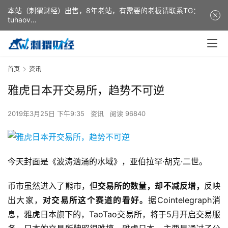
本站（刺猬财经）出售，8年老站，有需要的老板请联系TG：
tuhaov
This website (ciweicaijing) is for sale. It is a 8-year-old
website. If you need it, please contact TG: tuhaov
首页
资讯
雅虎日本开交易所，趋势不可逆
2019年3月25日 下午9:35
资讯
阅读 96840
今天封面是《波涛汹涌的水域》，亚伯拉罕·胡克·二世。
币市虽然进入了熊市，但
交易所的数量，却不减反增，
反映
出大家，
对交易所这个赛道的看好。
据Cointelegraph消
息，雅虎日本旗下的，TaoTao交易所，将于5月开启交易服