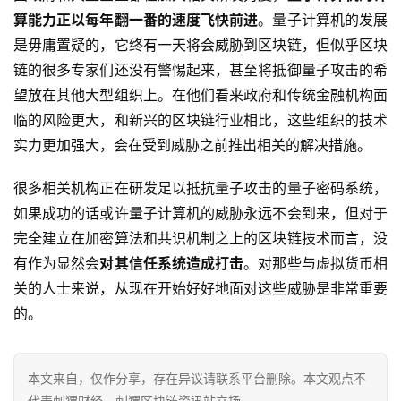
算能力正以每年翻一番的速度飞快前进
。量子计算机的发展
是毋庸置疑的，它终有一天将会威胁到区块链，但似乎区块
链的很多专家们还没有警惕起来，甚至将抵御量子攻击的希
望放在其他大型组织上。在他们看来政府和传统金融机构面
临的风险更大，和新兴的区块链行业相比，这些组织的技术
实力更加强大，会在受到威胁之前推出相关的解决措施。
很多相关机构正在研发足以抵抗量子攻击的量子密码系统，
如果成功的话或许量子计算机的威胁永远不会到来，但对于
完全建立在加密算法和共识机制之上的区块链技术而言，没
有作为显然会
对其信任系统造成打击
。对那些与虚拟货币相
关的人士来说，从现在开始好好地面对这些威胁是非常重要
的。
本文来自
，仅作分享，存在异议请联系平台删除。本文观点不
代表刺猬财经 - 刺猬区块链资讯站立场。