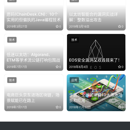
愿码(ChainDesk.CN)：10个
以太坊智能合约漏洞实战详
实用的但偏执的Java编程技术
解：整数溢出攻击
2019年3月27日
0
2019年3月16日
0
技术
技术
低迷以太坊：Algorand、
ETM等学术流公链打响包围战
EOS安全漏洞又双叒叕来了！
2019年7月17日
0
2018年8月4日
0
技术
应用
电商巨头京东进场区块链，场
干货：全球区块链10大落地场
景赋能已在路上
景和应用
2019年7月17日
0
2018年11月22日
0