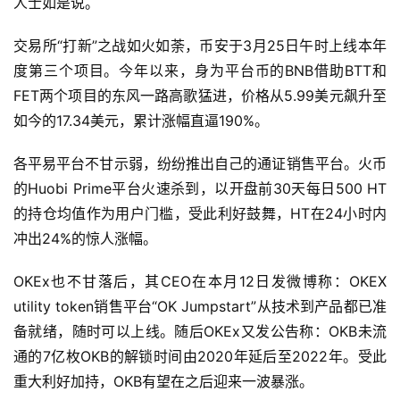
人士如是说。
交易所“打新”之战如火如荼，币安于3月25日午时上线本年
度第三个项目。今年以来，身为平台币的BNB借助BTT和
FET两个项目的东风一路高歌猛进，价格从5.99美元飙升至
如今的17.34美元，累计涨幅直逼190%。
各平易平台不甘示弱，纷纷推出自己的通证销售平台。火币
的Huobi Prime平台火速杀到，以开盘前30天每日500 HT
的持仓均值作为用户门槛，受此利好鼓舞，HT在24小时内
冲出24%的惊人涨幅。
OKEx也不甘落后，其CEO在本月12日发微博称：OKEX
utility token销售平台“OK Jumpstart”从技术到产品都已准
备就绪，随时可以上线。随后OKEx又发公告称：OKB未流
通的7亿枚OKB的解锁时间由2020年延后至2022年。受此
重大利好加持，OKB有望在之后迎来一波暴涨。