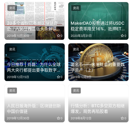
资讯
资讯
20多个省份已布局区块链产
MakerDAO投票通过将USDC
业，人民日报二版头条解读区
稳定费率降至16%，抵押ETH
块链
借Dai债务上限降至9000万​​​
2019年10月30日
0
2020年3月31日
0
资讯
资讯
今日推荐 | 肖磊：为什么全球
匿名币——未来社会的重要数
两大央行都提出要争取数字货
字资产（上）
币领导权
2019年12月15日
0
2019年12月9日
0
资讯
资讯
人民日报海外版：区块链创新
行情分析：BTC多空双方相继
中国价值链
爆发，局势再陷胶着
2019年12月30日
0
2019年8月12日
0