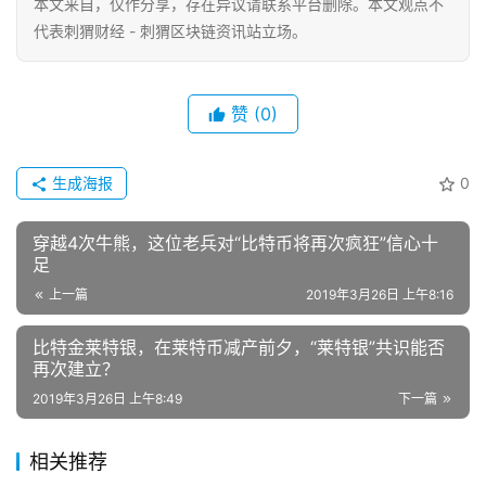
本文来自
，仅作分享，存在异议请联系平台删除。本文观点不
代表刺猬财经 - 刺猬区块链资讯站立场。
赞
(0)
生成海报
0
穿越4次牛熊，这位老兵对“比特币将再次疯狂”信心十
足
上一篇
2019年3月26日 上午8:16
比特金莱特银，在莱特币减产前夕，“莱特银”共识能否
再次建立？
2019年3月26日 上午8:49
下一篇
相关推荐