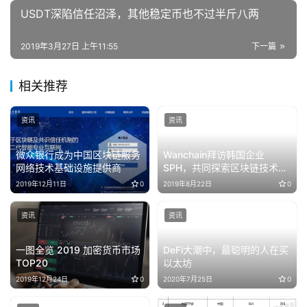
USDT深陷信任沼泽，其他稳定币也不过半斤八两
2019年3月27日 上午11:55
下一篇
相关推荐
资讯
资讯
微众银行成为中国区块链服务
Wanchain拜访韩国企业
网络技术基础设施提供商
SPH，共同探索区块链技术为
韩国实体经济赋能
2019年12月11日
0
2019年8月22日
0
资讯
资讯
一图全览 2019 加密货币市场
DeFi大潮中，最聪明的人在买
TOP20
以太坊
2019年12月24日
0
2020年7月25日
0