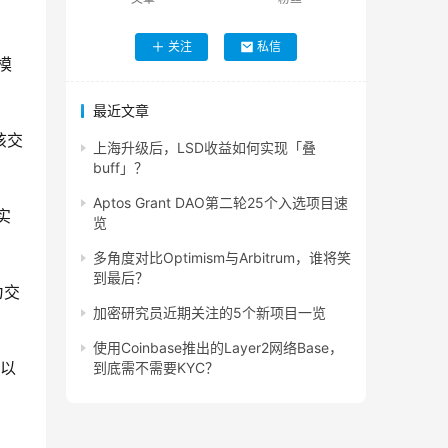
关注
私信
模
最近文章
该交
上海升级后，LSD收益如何实现「叠
buff」？
Aptos Grant DAO第二轮25个入选项目速
实
览
多角度对比Optimism与Arbitrum，谁将笑
到最后？
为交
加密研究员近期关注的5个新项目一览
使用Coinbase推出的Layer2网络Base，
T以
到底需不需要KYC？