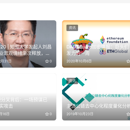
资讯
20 | 知密大学发起人刘昌
DAOSquare加密情报：巨头们
业悲观情绪渐次释放，新
发力的一周
步上升可期
2月31日
0
2020年10月6日
资讯
 硬分叉背后：一场预谋已
实攻击
主流公链去中心化程度量化分
月16日
0
2019年10月23日