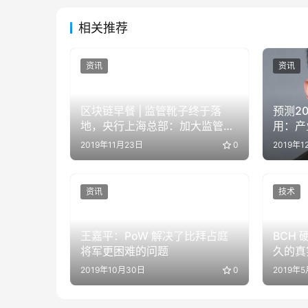
相关推荐
资讯
资讯
区块链早餐 | 监管靴子终于落
预测20
地，央行上海总部：加大监管防
用：产
控力度，打击虚拟货币交易
一轮稳
2019年11月23日
0
2019年1
资讯
技术
王嘉平：PoW 解决了比拜占庭
BCH
将军更困难的问题
久的真
2019年10月30日
0
2019年5