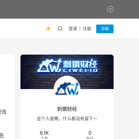
登录
注册
投稿
刺猬财经
安在
这个人很懒，什么都没有留下～
6.1K
0
在
文章
粉丝