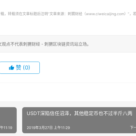
须在文章标题后注明“文章来源：刺猬财经（www.ciweicaijing.com）”，
观点不代表刺猬财经 - 刺猬区块链资讯站立场。
赞
(0)
USDT深陷信任沼泽，其他稳定币也不过半斤八两
午11:19
2019年3月27日 上午11:29
下