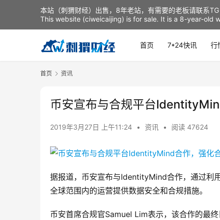
本站（刺猬财经）出售，8年老站，有需要的老板请联系TG：t
This website (ciweicaijing) is for sale. It is a 8-year-ol
首页
7*24快讯
行
首页
资讯
币安宣布与合规平台Identity
2019年3月27日 上午11:24
•
资讯
•
阅读 47624
据报道，币安宣布与IdentityMind合作，通
全球范围内的运营提供数据安全和合规措施。
币安首席合规官Samuel Lim表示，该合作