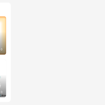
0
析
0