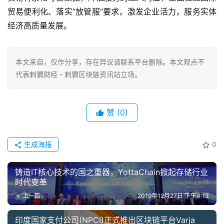
贸易便利化、落实“放管服”要求，激发企业活力，服务实体
经济高质量发展。
本文来自
，仅作分享，存在异议请联系平台删除。本文观点不
代表刺猬财经 - 刺猬区块链资讯站立场。
赞
(0)
生成海报
0
铸造IT核心技术的国之重器，YottaChain掀起存储行业
时代变革
上一篇
2019年12月27日 下午4:13
印度国家支付公司(NPCI)正式推出区块链平台Varja