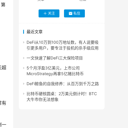
？第
关注
私信
最近文章
DeFi从10万到100万地址数，有人说要吸
引更多用户，要专注于投机的杀手级应用
一文快速了解DeFi三大保险项目
天超
5个月浮盈3亿美元，上市公司
MicroStrategy再拿5亿赌比特币
DeFi鲸鱼的自我修养：从百万到千万之路
比特币硬核圆桌：2万美元倒计时！BTC
大牛市你无法想象
常有
到一