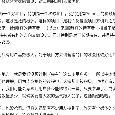
们会结合大家的意见，对二期的规则去做优化。
为一个好项目，特别是一个稀缺项目，更特别是Prime上的稀缺
的，这才是抢的根源。这样的项目，是我们反复跟项目方谈判之
来，给到HT的持有者，（以此）来回馈HT的持有者，相当于
T持有者有利的方向去做设计。同时特别是对于长期持有、并且持
些调整。
为只有用户基数够大，对于项目方来讲营销的目的才会比较好达
的地方，就是我们没预计到（会有）这么多用户参与，所以中签
们也理解，因为毕竟抢购的过程中，大家都比较积极，也很亢奋
面，我们可能会考虑让用户多少能够得到一些。只要参与了、或
说数量多少，就确实要看大家的运气跟人品了，包括颜值哈哈。
下，也没抢着。但身边还是有不少朋友抢到了，昨天有个媒体的