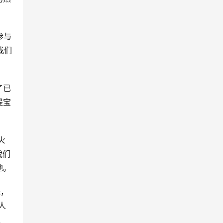
参与
我们
了已
提宝
火
我们
地。
光，
人
之