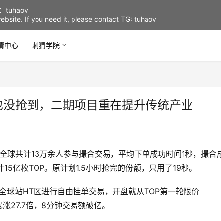
uhaov
d website. If you need it, please contact TG: tuhaov
情中心
刺猬学院
己也没抢到，二期项目重在提升传统产业
烈，全球共计13万余人参与撮合交易，平均下单成功时间1秒，撮合
15亿枚TOP。原计划1.5小时抢完的份额，只用了19秒。
在火币全球站HT区进行自由挂单交易，开盘就从TOP第一轮限价
，暴涨27.7倍，8分钟交易额破亿。