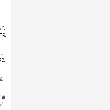
浪
我们
二期
上。
要砍
进
后来
我们