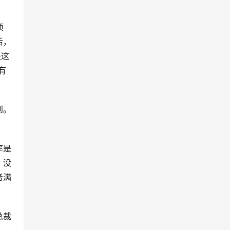
项
后，
是这
有
到。
率是
，没
者满
总裁