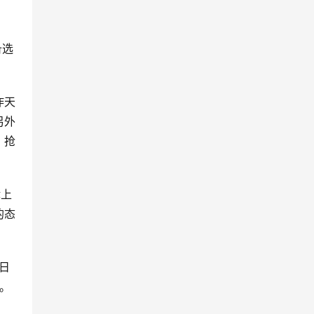
备选
昨天
另外
）抢
律上
的态
每日
求。
。