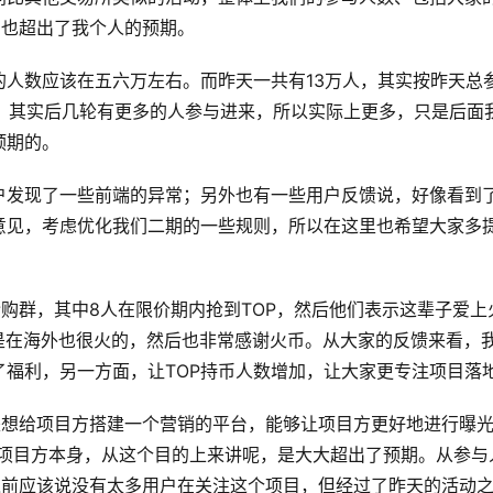
实也超出了我个人的预期。
人数应该在五六万左右。而昨天一共有13万人，其实按昨天总
的，其实后几轮有更多的人参与进来，所以实际上更多，只是后面
预期的。
户发现了一些前端的异常；另外也有一些用户反馈说，好像看到
意见，考虑优化我们二期的一些规则，所以在这里也希望大家多
抢购群，其中8人在限价期内抢到TOP，然后他们表示这辈子爱上
是在海外也很火的，然后也非常感谢火币。从大家的反馈来看，
福利，另一方面，让TOP持币人数增加，让大家更专注项目落
的是想给项目方搭建一个营销的平台，能够让项目方更好地进行曝
到项目方本身，从这个目的上来讲呢，是大大超出了预期。从参与
e之前应该说没有太多用户在关注这个项目，但经过了昨天的活动