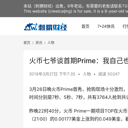
本站（刺猬财经）出售，8年老站，有需要的老板请联系TG：t
This website (ciweicaijing) is for sale. It is a 8-year-ol
首页
7*24快讯
行
首页
资讯
人物
火币七爷谈首期Prime：我自
2019年3月27日 下午7:35
•
人物
•
阅读 50247
3月26日晚火币Prime首秀，抢购现场十分激
时间分别是7秒、5秒、7秒，共有3764人抢到共计
昨晚22时40分，火币 Prime一期项目TOP
（21:00）的0.00177美金上涨到约0.049美金