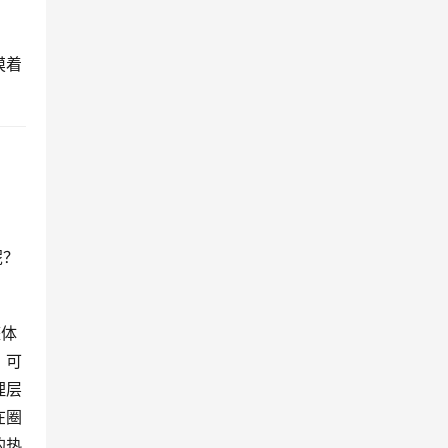
摸着
呢？
整体
，可
理层
在圈
的热