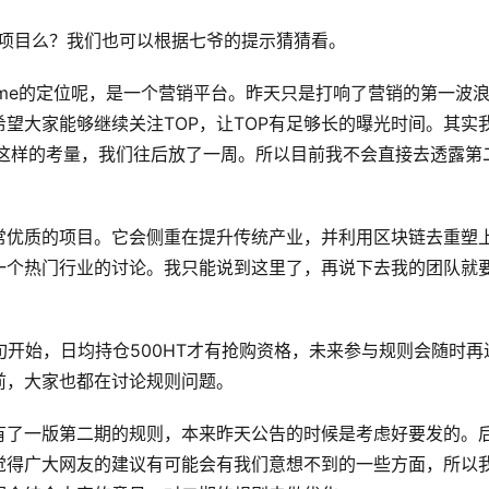
型的项目么？我们也可以根据七爷的提示猜猜看。
ime的定位呢，是一个营销平台。昨天只是打响了营销的第一波
希望大家能够继续关注TOP，让TOP有足够长的曝光时间。其实
于这样的考量，我们往后放了一周。所以目前我不会直接去透露第
常优质的项目。它会侧重在提升传统产业，并利用区块链去重塑
一个热门行业的讨论。我只能说到这里了，再说下去我的团队就
中旬开始，日均持仓500HT才有抢购资格，未来参与规则会随时再
前，大家也都在讨论规则问题。
有了一版第二期的规则，本来昨天公告的时候是考虑好要发的。
觉得广大网友的建议有可能会有我们意想不到的一些方面，所以