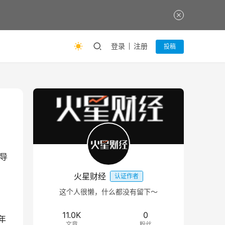
登录
注册
投稿
此导
火星财经
认证作者
这个人很懒，什么都没有留下～
11.0K
0
年
文章
粉丝