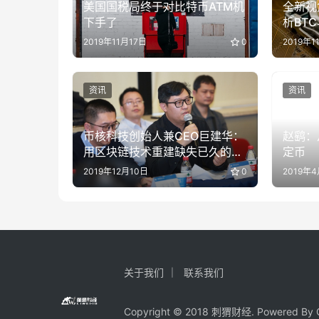
美国国税局终于对比特币ATM机
全新视
下手了
析BT
2019年11月17日
0
2019年1
资讯
资讯
币核科技创始人兼CEO巨建华：
赵鹞：
用区块链技术重建缺失已久的商
定币
业信用体系
2019年12月10日
0
2019年
关于我们
联系我们
Copyright © 2018 刺猬财经. Powered By C