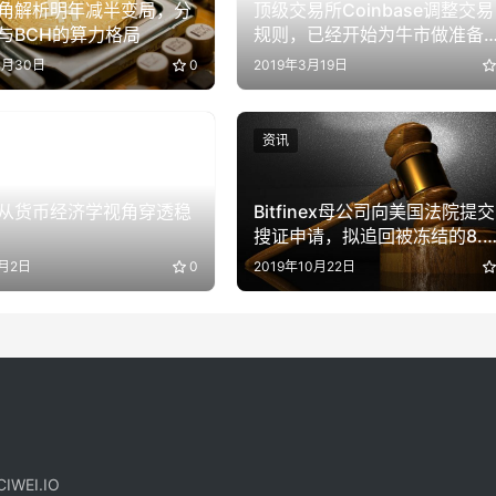
角解析明年减半变局，分
顶级交易所Coinbase调整交易
C与BCH的算力格局
规则，已经开始为牛市做准备
吗？
1月30日
0
2019年3月19日
资讯
从货币经济学视角穿透稳
Bitfinex母公司向美国法院提交
搜证申请，拟追回被冻结的8.8
亿美元资金
4月2日
0
2019年10月22日
IWEI.IO