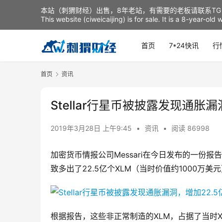
本站（刺猬财经）出售，8年老站，有需要的老板请联系TG：t
This website (ciweicaijing) is for sale. It is a 8-year-ol
首页
7*24快讯
行
首页
资讯
Stellar行星币被披露发现通胀
2019年3月28日 上午9:45
•
资讯
•
阅读 86998
加密货币情报公司Messari在今日发布的一份报告中
致多出了22.5亿个XLM（当时价值约1000万美
根据报告，这些非正常制造的XLM，占据了当时X