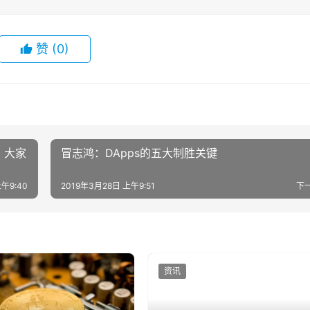
赞
(0)
，大家
冒志鸿：DApps的五大制胜关键
午9:40
2019年3月28日 上午9:51
下
资讯