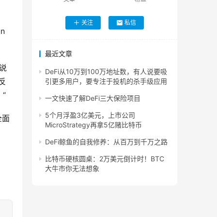
关注
私信
n
最近文章
布说
DeFi从10万到100万地址数，有人说要吸
反
引更多用户，要专注于投机的杀手级应用
“
一文快速了解DeFi三大保险项目
5个月浮盈3亿美元，上市公司
全面
MicroStrategy再拿5亿赌比特币
DeFi鲸鱼的自我修养：从百万到千万之路
比特币硬核圆桌：2万美元倒计时！BTC
大牛市你无法想象