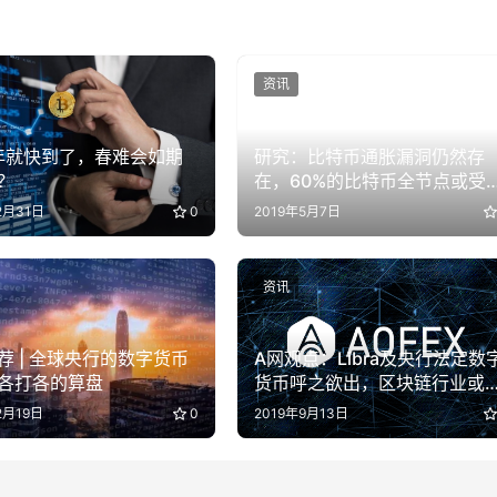
资讯
0年就快到了，春难会如期
研究：比特币通胀漏洞仍然存
？
在，60%的比特币全节点或受
影响
2月31日
0
2019年5月7日
资讯
荐 | 全球央行的数字货币
A网观点：Libra及央行法定数
各打各的算盘
货币呼之欲出，区块链行业或
走向有序合规
2月19日
0
2019年9月13日