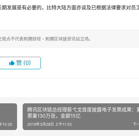
长期发展是有必要的，比特大陆方面亦谈及已根据法律要求对员
观点不代表刺猬财经 - 刺猬区块链资讯站立场。
赞
(0)
腾讯区块链总经理蔡弋戈首度披露电子发票成果：
票量130万张，金额15亿
午10:20
2019年3月28日 上午11:35
下