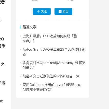
记者
关注
私信
年
最近文章
上海升级后，LSD收益如何实现「叠
PO
buff」？
特币
Aptos Grant DAO第二轮25个入选项目速
览
多角度对比Optimism与Arbitrum，谁将笑
前之
到最后？
加密研究员近期关注的5个新项目一览
下这
使用Coinbase推出的Layer2网络Base，
到底需不需要KYC？
大