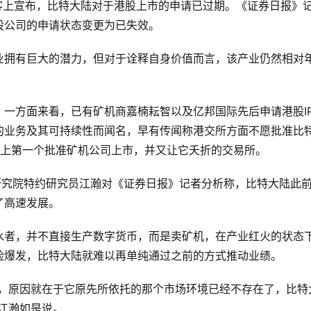
客上宣布，比特大陆对于港股上市的申请已过期。《证券日报》
股公司的申请状态变更为已失效。
业拥有巨大的潜力，但对于诠释自身价值而言，该产业仍然相对
一方面来看，已有矿机商嘉楠耘智以及亿邦国际先后申请港股I
的业务及其可持续性而闻名，早有传闻称港交所方面不愿批准比
界上第一个批准矿机公司上市，并又让它夭折的交易所。
研究院特约研究员江瀚对《证券日报》记者分析称，比特大陆此
了高速发展。
水者，并不直接生产数字货币，而是卖矿机，在产业红火的状态
险爆发，比特大陆就难以再单纯通过之前的方式推动业绩。
难，原因就在于它原先所依托的那个市场环境已经不存在了，比特
江瀚如是说。