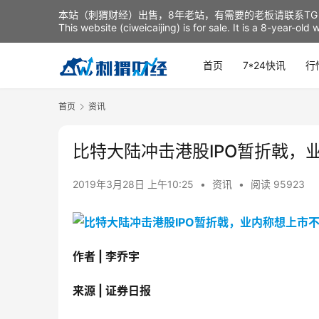
本站（刺猬财经）出售，8年老站，有需要的老板请联系TG：t
This website (ciweicaijing) is for sale. It is a 8-year-ol
首页
7*24快讯
行
首页
资讯
比特大陆冲击港股IPO暂折戟，
2019年3月28日 上午10:25
•
资讯
•
阅读 95923
作者 | 李乔宇
来源 | 证券日报