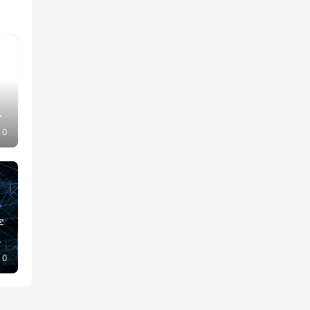
其
0
字
将
0