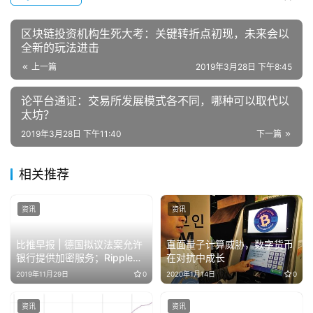
区块链投资机构生死大考：关键转折点初现，未来会以
全新的玩法进击
上一篇
2019年3月28日 下午8:45
论平台通证：交易所发展模式各不同，哪种可以取代以
太坊？
2019年3月28日 下午11:40
下一篇
相关推荐
资讯
资讯
比推早报 | 德国拟议法案允许
直面量子计算威胁，数字货币
银行提供加密服务；Ripple已
在对抗中成长
与300多家客户合作；
2019年11月29日
0
2020年1月14日
0
Coinbase申请KYC合规专利
资讯
资讯