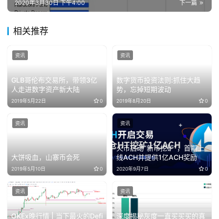
2020年3月30日 下午4:00
下一篇
相关推荐
资讯
资讯
GLB哥伦布交易所，带领3亿
数字货币投资法则:抓住大趋
人走进数字资产新大陆
势，忘掉短期波动
2019年5月22日
0
2019年8月20日
0
资讯
资讯
火币启动“新币挖矿”，首期上
大饼吸血，山寨币会死
线ACH并提供1亿ACH奖励
2019年5月10日
0
2020年9月7日
0
资讯
资讯
OKEx晚行情 | 当下最火的Defi
深度揭秘灰度一直买买买的真