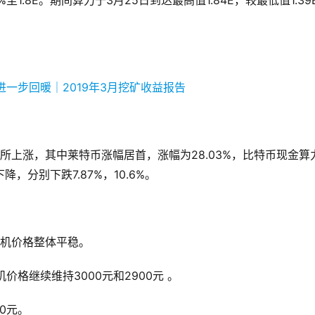
至1.8E。期间算力于3月25日到达最高值1.84E，较最低值1.39
所上涨，其中莱特币涨幅居首，涨幅为28.03%，比特币现金算
，分别下跌7.87%，10.6%。
矿机价格整体平稳。
矿机价格继续维持3000元和2900元 。
00元。