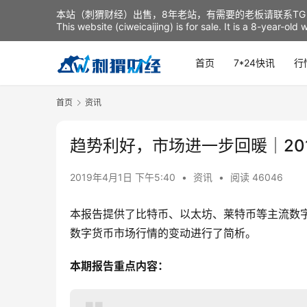
本站（刺猬财经）出售，8年老站，有需要的老板请联系TG：t
This website (ciweicaijing) is for sale. It is a 8-year-ol
首页
7*24快讯
行
首页
资讯
趋势利好，市场进一步回暖｜20
2019年4月1日 下午5:40
•
资讯
•
阅读 46046
本报告提供了比特币、以太坊、莱特币等主流数字货
数字货币市场行情的变动进行了简析。
本期报告重点内容：