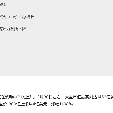
8%
字货币币价平稳增长
坊算力有所下降
值在波动中平稳上升。3月30日左右，大盘市值最高到达1452亿
1300亿上涨144亿美元，涨幅11.08%。