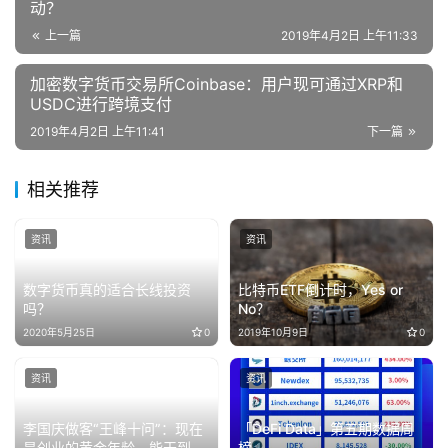
动？
上一篇
2019年4月2日 上午11:33
加密数字货币交易所Coinbase：用户现可通过XRP和
USDC进行跨境支付
2019年4月2日 上午11:41
下一篇
相关推荐
资讯
资讯
数字货币真的适合长线投资
比特币ETF倒计时，Yes or
吗？
No？
2020年5月25日
0
2019年10月9日
0
资讯
资讯
李国庆做客“王峰十问”：现在
「DeFi Data」第五期数据周
是创业的黄金年龄，能干到80
榜