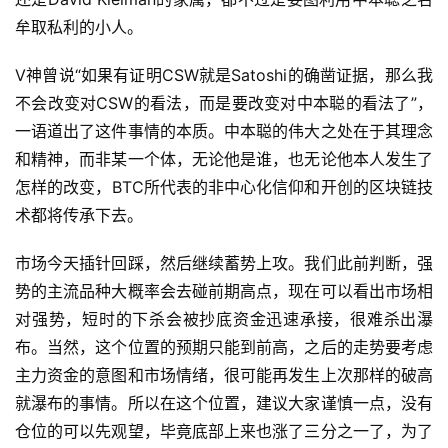
牟取私利的小人。
V神曾说“如果有证明CSW就是Satoshi的确凿证据，那么我
不会改变对CSW的看法，而是要改变对中本聪的看法了”，
一语道出了这件事情的本质。中本聪的伟大之处在于其理念
和精神，而非某一个体，无论他是谁，也无论他本人发生了
怎样的改变，BTC所代表的非中心化信仰和开创的区块链技
术都将传承下去。
市场今天插针回踩，然后继续蓄势上攻。我们此前判断，强
势的主流品种大概率会去碰前期高点，现在可以看出市场相
对强势，短时的下杀会被抄底资金迅速承接，很难杀出瀑
布。当然，这个位置的预期只能到前高，之后的走势要考虑
主力资金的意图和市场情绪，很可能再发生上次那样的破高
就瀑布的事情。所以在这个位置，建议大家谨慎一点，没有
仓位的可以先观望，毕竟底部上来也涨了三分之一了，为了