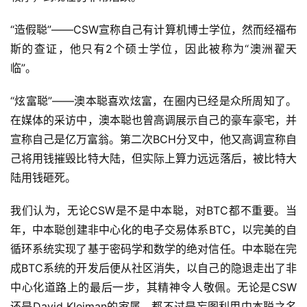
“造假聪”——CSW宣称自己有计算机博士学位，然而经福布
斯的查证，他只有2个硕士学位，因此被称为“澳洲翟天
临”。
“炫富聪”——澳本聪喜欢炫富，在圈内已经是众所周知了。
在媒体的采访中，澳本聪也曾高调展示自己的豪车豪宅，并
宣称自己是亿万富翁。第二次BCH分叉中，他又高调宣称自
己将用钱摧毁比特大陆，但实际上算力远远落后，被比特大
陆用钱砸死。
我们认为，无论CSW是不是中本聪，对BTC都不重要。当
年，中本聪创建非中心化的电子交易体系BTC，以完美的自
循环系统实现了基于密码学和数学的绝对信任。中本聪在完
成BTC系统的开发后便从社区消失，以自己的隐退走出了非
中心化道路上的最后一步，其精神令人敬佩。无论是CSW
还是David Kleiman的家属，都不过是妄图利用中本聪之名