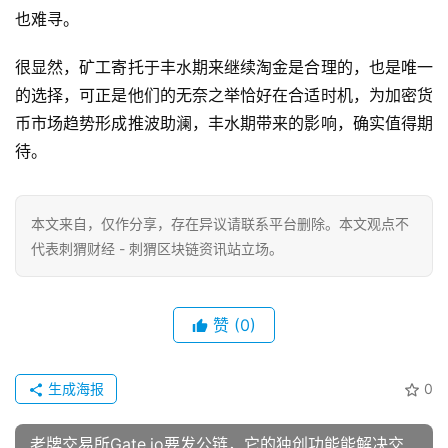
也难寻。
很显然，矿工寄托于丰水期来继续淘金是合理的，也是唯一
的选择，可正是他们的无奈之举恰好在合适时机，为加密货
币市场趋势形成推波助澜，丰水期带来的影响，确实值得期
待。
本文来自
，仅作分享，存在异议请联系平台删除。本文观点不
代表刺猬财经 - 刺猬区块链资讯站立场。
赞
(0)
生成海报
0
老牌交易所Gate.io要发公链，它的独创功能能解决交