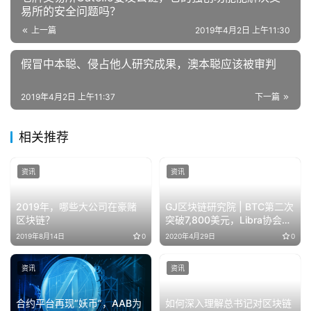
易所的安全问题吗？
上一篇
2019年4月2日 上午11:30
假冒中本聪、侵占他人研究成果，澳本聪应该被审判
2019年4月2日 上午11:37
下一篇
相关推荐
资讯
资讯
2019年，哪些大公司在豪赌
GJ区块链研究院 | BTC第二次
区块链？
突破7,800美元，Libra协会再
添新成员
2019年8月14日
0
2020年4月29日
0
资讯
资讯
合约平台再现“妖币”，AAB为
如何深入理解总书记对区块链