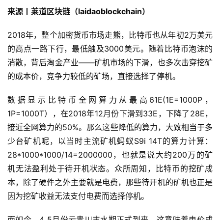
来源丨莱道区块链（laidaoblockchain）
2018年，整个加密货币市场走熊，比特币也从年初2万美元
的高点一路下行，最低触及3000美元。随着比特币泡沫的
消散，背后淘金产业——矿机市场的下滑，也多次击穿挖矿
的成本价，竞争力较低的矿场，直接选择了停机。
数据显示比特币全网算力从最高61E(1E=1000P，
1P=1000T），在2018年12月份下滑到33E，下降了28E，
接近全网算力的50%。那么这些降低的算力，大致相当于多
少台矿机呢，以当时主流矿机蚂蚁S9i 14T的算力计算：
28*1000*1000/14=2000000，也就是说大约200万的矿
机无法盈利处于待开机状态。众所周知，比特币的挖矿成
本，除了硬件之外主要就是电费，那些待开机的矿机也正是
因为挖矿收益无法支付电费而选择停机。
而如今，4 5月份云贵川丰水期正式到来，这意味着电价成