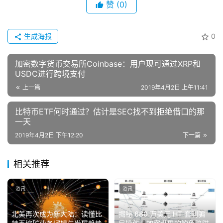
赞
(0)
生成海报
0
加密数字货币交易所Coinbase：用户现可通过XRP和
USDC进行跨境支付
上一篇
2019年4月2日 上午11:41
比特币ETF何时通过？估计是SEC找不到拒绝借口的那
一天
2019年4月2日 下午12:20
下一篇
相关推荐
资讯
资讯
北美再次成为新大陆：读懂比
揭秘 680 万美元 HT 套利骗