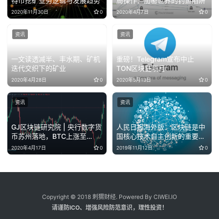
特币挖矿业务逻辑与发展趋势
局操作：加密世界的钓鱼陷阱
2020年11月30日
0
2020年4月7日
0
资讯
资讯
一文读透减半、丰水期、矿机
重磅！Telegram宣布中止
迭代交织下的矿业
TON区块链项目
2020年4月28日
0
2020年5月13日
0
资讯
资讯
GJ区块链研究院 | 央行数字货
人民日报海外版：区块链是中
币苏州落地，BTC上涨至
国核心技术自主创新的重要突
50,000元
破口
2020年4月17日
0
2019年11月12日
0
Copyright © 2018 刺猬财经. Powered By CIWEI.IO
请谨防ICO、增强风险防范意识，理性投资！