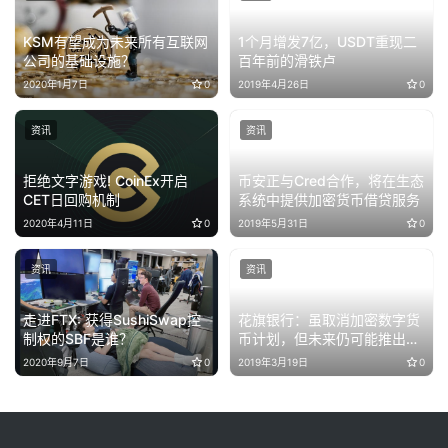
KSM有望成为未来所有互联网
1个月增发7亿，USDT重现二
公司的基础设施？
百年前的滑铁卢
2020年1月7日
0
2019年4月26日
0
资讯
资讯
拒绝文字游戏! CoinEx开启
币安正与Cred合作，将在生态
CET日回购机制
系统中提供加密货币借贷服务
2020年4月11日
0
2019年5月31日
0
资讯
资讯
走进FTX: 获得SushiSwap控
花旗银行：虽取消加密数字货
制权的SBF是谁？
币计划，但未来仍可能推出
Citicoin
2020年9月7日
0
2019年3月19日
0