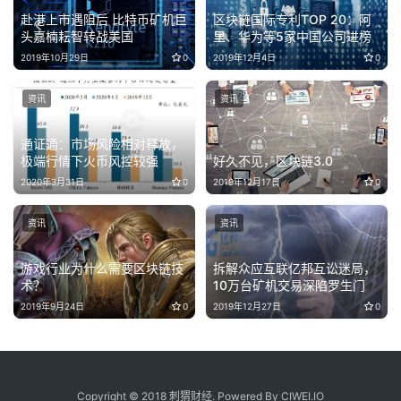
赴港上市遇阻后 比特币矿机巨
区块链国际专利TOP 20：阿
头嘉楠耘智转战美国
里、华为等5家中国公司进榜
2019年10月29日
0
2019年12月4日
0
资讯
资讯
通证通：市场风险相对释放，
极端行情下火币风控较强
好久不见，区块链3.0
2020年3月31日
0
2019年12月17日
0
资讯
资讯
游戏行业为什么需要区块链技
拆解众应互联亿邦互讼迷局，
术？
10万台矿机交易深陷罗生门
2019年9月24日
0
2019年12月27日
0
Copyright © 2018 刺猬财经. Powered By CIWEI.IO