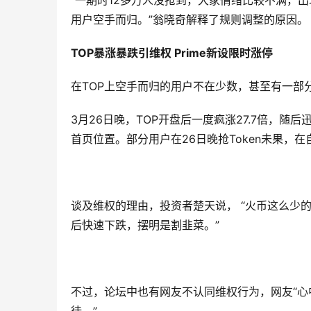
“一期时12多万人没抢到，大家情绪比较不满，
用户空手而归。”翁晓奇解释了规则调整的原因。
TOP暴涨暴跌引维权 Prime新设限时涨停
在TOP上空手而归的用户不在少数，甚至有一部
3月26日晚，TOP开盘后一度疯涨27.7倍，
首页位置。部分用户在26日晚抢Token未果，
谈及维权的理由，投资者楚天说， “火币这么少
后快速下跌，摆明是割韭菜。”
不过，论坛中也有网友不认同维权行为，网友“心