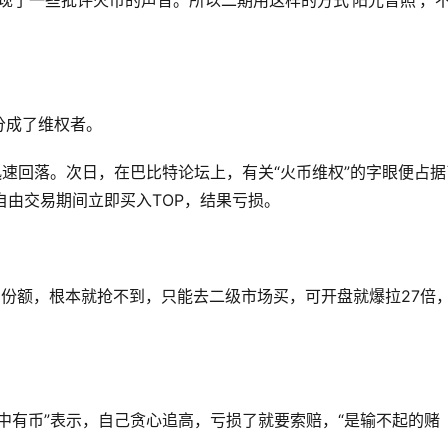
出现了一些批评火币的声音。所以二期用这样的方式‘阳光普照’，
分成了维权者。
随后迅速回落。次日，在巴比特论坛上，有关“火币维权”的字眼便占据
在自由交易期间立即买入TOP，结果亏损。
的份额，根本就抢不到，只能去二级市场买，可开盘就爆拉27倍
中有币”表示，自己贪心追高，亏损了就要索赔，“是输不起的赌