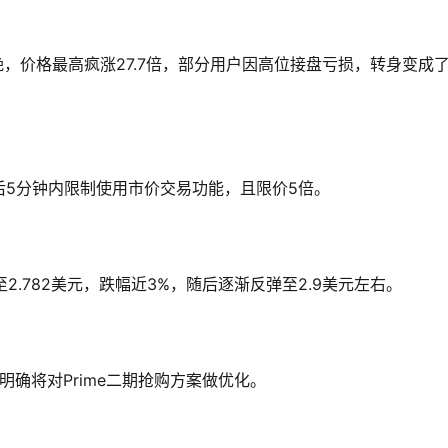
易当晚，价格最高疯涨27.7倍，部分用户因高位接盘亏损，转身变成
5分钟内限制使用市价交易功能，且限价5倍。
至2.782美元，跌幅近3%，随后逐渐反弹至2.9美元左右。
林明确将对Prime二期抢购方案做优化。