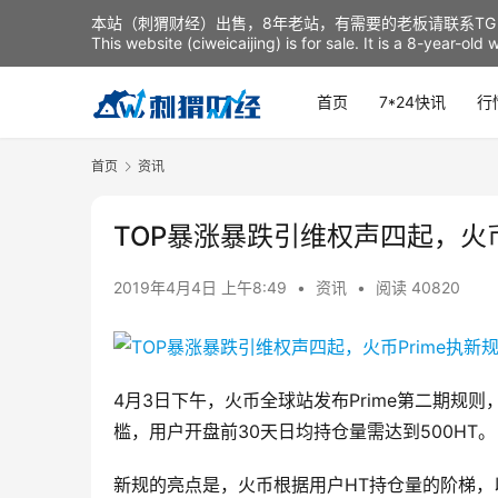
本站（刺猬财经）出售，8年老站，有需要的老板请联系TG：t
This website (ciweicaijing) is for sale. It is a 8-year-ol
首页
7*24快讯
行
首页
资讯
TOP暴涨暴跌引维权声四起，火币
2019年4月4日 上午8:49
•
资讯
•
阅读 40820
4月3日下午，火币全球站发布Prime第二期规
槛，用户开盘前30天日均持仓量需达到500HT。
新规的亮点是，火币根据用户HT持仓量的阶梯，