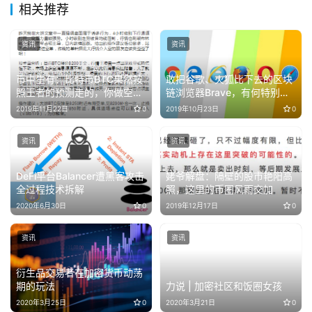
相关推荐
资讯
资讯
币中生有：比特币BTC果然按
敢把谷歌、火狐比下去的区块
照王者的预测走的，你做空
链浏览器Brave，有何特别之
了？
处？
2019年11月22日
0
2019年10月23日
0
资讯
资讯
DeFi平台Balancer遭黑客攻击
姥爷解盘：​隔壁的股市艳阳高
全过程技术拆解
照，这里的币圈风雨交加
2020年6月30日
0
2019年12月17日
0
资讯
资讯
衍生品交易者在加密货币动荡
期的玩法
力说 | 加密社区和饭圈女孩
2020年3月25日
0
2020年3月21日
0