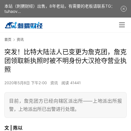
本站（刺猬财经）出售，8年老站，有需要的老板请联系TG：
tuhaov
This website (ciweicaijing) is for sale. It is a 8-year-old
website. If you need it, please contact TG: tuhaov
首页
资讯
突发！比特大陆法人已变更为詹克团，詹克
团领取新执照时被不明身份大汉抢夺营业执
照
2020年5月8日 下午2:00
资讯
阅读 41441
目前，詹克团方已经向辖区派出所——上地派出所报
警，上地派出所已出警进行处理。
文 | 陈以