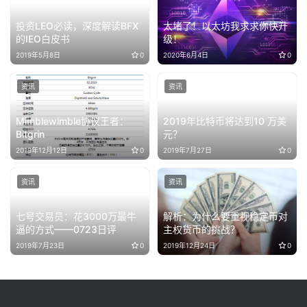
投资LEO必读，深度解读BFX
太堵了！以太坊我求求你快升
的IEO白皮书
级！
2019年5月8日
0
2020年6月4日
0
资讯
资讯
Mimblewimble协议王者：
2019年比特币将达到10 万美
Bitgrin
元？
2019年12月12日
0
2019年7月27日
0
资讯
资讯
七号交易员：花3000万最牛
解析：为什么要重视稳定币对
逼的方式——0723日评
主权货币的挑战？
2019年7月23日
0
2019年12月24日
0