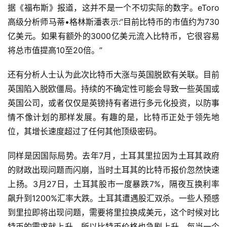
据《福布斯》报道，这并不是一个不切实际的数字。eToro
高级分析师马蒂•格林斯潘表示:“目前比特币的市值约为730
亿美元。如果有额外的3000亿美元流入比特币，它很容易
将总市值提高10至20倍。”
还有分析人士认为此次比特币大涨与英国脱欧有关联。目前
英国陷入脱欧僵局。持续的不确定性可能会导致一些英国或
英国公司，或者仅仅是英镑持有者进行多元化投资，以防事
情不像计划的那样发展。有趣的是，比特币正处于领先地
位，其增长速度超过了任何其他顶级密码。
同样是因国际局势。去年7月，土耳其里拉因为土耳其政府
的财政出现问题而闪崩，当时土耳其的比特币报价忽然快速
上扬。3月27日，土耳其股市一度暴跌7%，隔夜互换利率
飙升到1200%汇率大跌。土耳其遭遇股汇双杀。一些人预感
到里拉即将出现问题，需要将里拉换成美元，这个时候对比
特币的需求就上升，所以比特币价格也急剧上升。每当一个